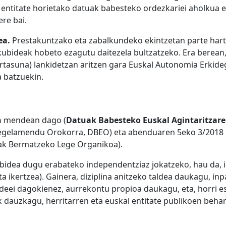
ta entitate horietako datuak babesteko ordezkariei aholkua
re bai.
ea.
Prestakuntzako eta zabalkundeko ekintzetan parte hart
ubideak hobeto ezagutu daitezela bultzatzeko. Era berean, 
gurtasuna) lankidetzan aritzen gara Euskal Autonomia Erki
a batzuekin.
n
mendean dago (
Datuak Babesteko Euskal Agintaritzar
egelamendu Orokorra, DBEO) eta abenduaren 5eko 3/2018 
lak Bermatzeko Lege Organikoa).
 bidea dugu erabateko independentziaz jokatzeko, hau da, i
a ikertzea). Gainera, diziplina anitzeko taldea daukagu, in
eei dagokienez, aurrekontu propioa daukagu, eta, horri es
dauzkagu, herritarren eta euskal entitate publikoen beha