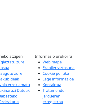
neko atzipen
Informazio orokorra
Egiaztatu zure
Web mapa
kasua
Erabilerraztasuna
Ezagutu zure
Cookie politika
eskubideak
Lege informazioa
Nola erreklamatu
Kontaktua
Jakinarazi Datuak
Tratamendu-
Babesteko
jardueren
Ordezkaria
erregistroa