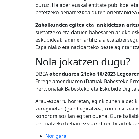
buruz. Halaber, euskal entitate publikoei e
betetzeko beharrezkoa duten orientabidea e
Zabalkundea egitea eta lankidetzan aritz
sustatzeko eta datuen babesaren arloko esk
eskubideak, adimen artifiziala eta ziberse
Espainiako eta nazioarteko beste agintaritz
Nola jokatzen dugu?
DBEA
abenduaren 21eko 16/2023 Legeare
Erregelamenduaren (Datuak Babesteko Err
Pertsonalak Babesteko eta Eskubide Digita
Arau-esparru horretan, eginkizunen aldetik
zereginetan (gainbegiratzea, kontrolatzea et
konpromisoz lan egiten duena. Gure baliabid
bermatzeko beharrezkoak diren bitartekoak 
Nor gara