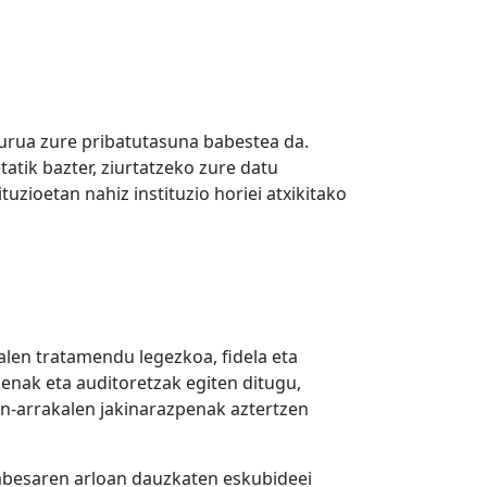
burua zure pribatutasuna babestea da.
atik bazter, ziurtatzeko zure datu
uzioetan nahiz instituzio horiei atxikitako
alen tratamendu legezkoa, fidela eta
enak eta auditoretzak egiten ditugu,
un-arrakalen jakinarazpenak aztertzen
babesaren arloan dauzkaten eskubideei