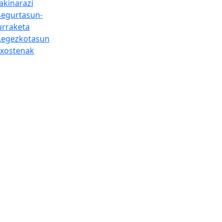
Jakinarazi
segurtasun-
urraketa
Legezkotasun
txostenak