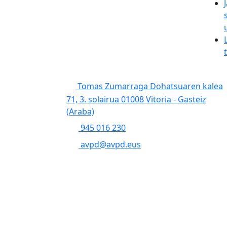
Tomas Zumarraga Dohatsuaren kalea
71, 3. solairua 01008 Vitoria - Gasteiz
(Araba)
945 016 230
avpd@avpd.eus