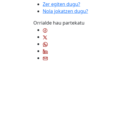
Zer egiten dugu?
Nola jokatzen dugu?
Orrialde hau partekatu