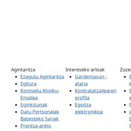
Agintaritza
Intereseko arloak
Zuze
Ezagutu Agintaritza
Gardentasun -
Egitura
ataria
Kontseilu Aholku-
Kontratatzailearen
Emailea
profila
Eginkizunak
Egoitza
Datu Pertsonalak
elektronikoa
Babesteko Sariak
Prentsa-areto