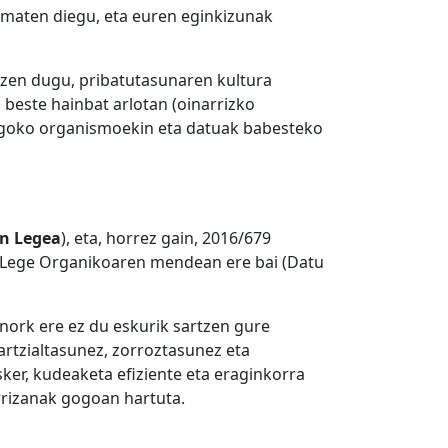
 ematen diegu, eta euren eginkizunak
zen dugu, pribatutasunaren kultura
beste hainbat arlotan (oinarrizko
degoko organismoekin eta datuak babesteko
en Legea
), eta, horrez gain, 2016/679
Lege Organikoaren mendean ere bai (Datu
nork ere ez du eskurik sartzen gure
partzialtasunez, zorroztasunez eta
ker, kudeaketa efiziente eta eraginkorra
rrizanak gogoan hartuta.