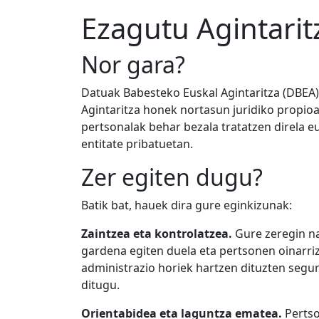
Ezagutu Agintarit
Nor gara?
Datuak Babesteko Euskal Agintaritza (DBEA)
Agintaritza honek nortasun juridiko propioa
pertsonalak behar bezala tratatzen direla eu
entitate pribatuetan.
Zer egiten dugu?
Batik bat, hauek dira gure eginkizunak:
Zaintzea eta kontrolatzea.
Gure zeregin na
gardena egiten duela eta pertsonen oinarri
administrazio horiek hartzen dituzten segu
ditugu.
Orientabidea eta laguntza ematea.
Pertso