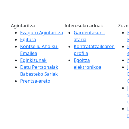
Agintaritza
Intereseko arloak
Zuze
Ezagutu Agintaritza
Gardentasun -
Egitura
ataria
Kontseilu Aholku-
Kontratatzailearen
Emailea
profila
Eginkizunak
Egoitza
Datu Pertsonalak
elektronikoa
Babesteko Sariak
Prentsa-areto