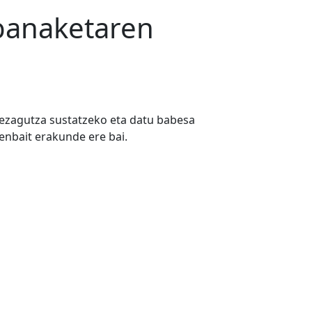
 banaketaren
 ezagutza sustatzeko eta datu babesa
zenbait erakunde ere bai.