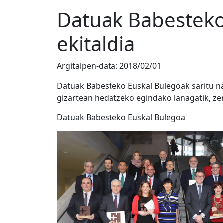
Datuak Babesteko 
ekitaldia
Argitalpen-data:
2018/02/01
Datuak Babesteko Euskal Bulegoak saritu na
gizartean hedatzeko egindako lanagatik, zen
Datuak Babesteko Euskal Bulegoa