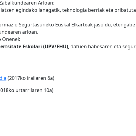
Zabalkundearen Arloan:
tziatzen egindako lanagatik, teknologia berriak eta pribatu
formazio Segurtasuneko Euskal Elkarteak jaso du, etengabe
undearen arloan.
e Onenei:
ertsitate Eskolari (UPV/EHU)
, datuen babesaren eta segur
dia
(2017ko irailaren 6a)
018ko urtarrilaren 10a)