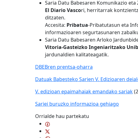
Saria Datu Babesaren Komunikazio eta 
El Diario Vasco
ri, herritarrak kontzien
ditzaten.
Accesita:
Pribatua
-Pribatutasun eta In
informazioaren segurtasunaren zabalk
Saria Datu Babesaren Arloko Jardunbid
Vitoria-Gasteizko Ingeniaritzako Unib
jardunaldien kalitateagatik.
DBEBren prentsa-oharra
Datuak Babesteko Sarien V. Edizioaren deial
V. edizioan epaimahaiak emandako sariak
(2
Sariei buruzko informazioa gehiago
Orrialde hau partekatu