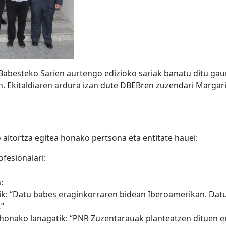
besteko Sarien aurtengo edizioko sariak banatu ditu gaur,
. Ekitaldiaren ardura izan dute DBEBren zuzendari Margari
aitortza egitea honako pertsona eta entitate hauei:
ofesionalari:
:
tik: “Datu babes eraginkorraren bidean Iberoamerikan. Da
”
honako lanagatik: “PNR Zuzentarauak planteatzen dituen er