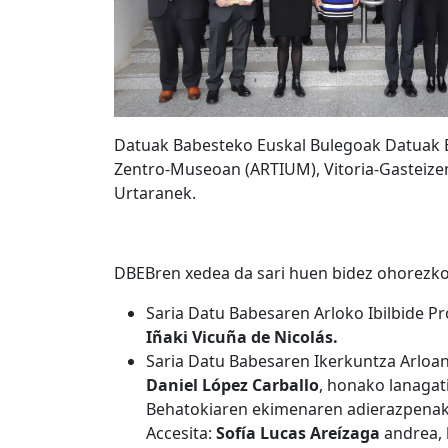
Datuak Babesteko Euskal Bulegoak Datuak Ba
Zentro-Museoan (ARTIUM), Vitoria-Gasteizen
Urtaranek.
DBEBren xedea da sari huen bidez ohorezko 
Saria Datu Babesaren Arloko Ibilbide Pr
Iñaki Vicuña de Nicolás.
Saria Datu Babesaren Ikerkuntza Arloan
Daniel López Carballo
, honako lanaga
Behatokiaren ekimenaren adierazpenak
Accesita:
Sofía Lucas Areízaga
andrea, 