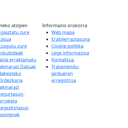
neko atzipen
Informazio orokorra
Egiaztatu zure
Web mapa
kasua
Erabilerraztasuna
Ezagutu zure
Cookie politika
eskubideak
Lege informazioa
Nola erreklamatu
Kontaktua
Jakinarazi Datuak
Tratamendu-
Babesteko
jardueren
Ordezkaria
erregistroa
Jakinarazi
segurtasun-
urraketa
Legezkotasun
txostenak