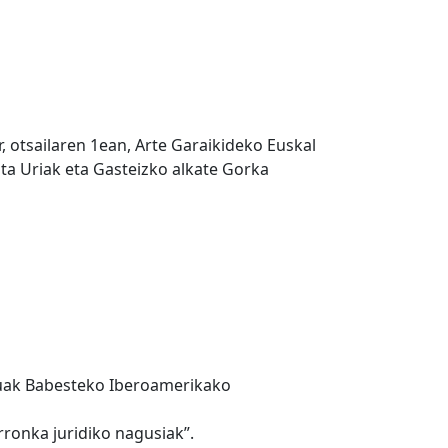
 otsailaren 1ean, Arte Garaikideko Euskal
ta Uriak eta Gasteizko alkate Gorka
tuak Babesteko Iberoamerikako
ronka juridiko nagusiak”.