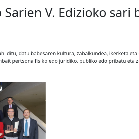
Sarien V. Edizioko sari
hi ditu, datu babesaren kultura, zabalkundea, ikerketa eta
bait pertsona fisiko edo juridiko, publiko edo pribatu eta 