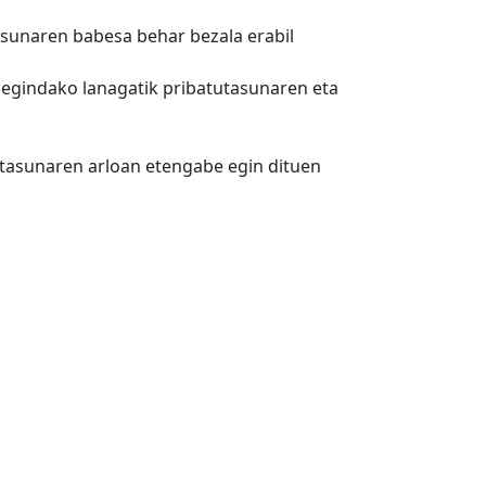
tasunaren babesa behar bezala erabil
 egindako lanagatik pribatutasunaren eta
tasunaren arloan etengabe egin dituen