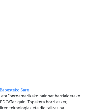
Babesteko Sare
en, eta Iberoamerikako hainbat herrialdetako
PDCATez gain. Topaketa horri esker,
iren teknologiak eta digitalizazioa