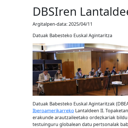
DBSIren Lantaldee
Argitalpen-data:
2025/04/11
Datuak Babesteko Euskal Agintaritza
Datuak Babesteko Euskal Agintaritzak (DBE
Iberoamerikarreko
Lantaldeen II. Topaketan,
erakunde arautzaileetako ordezkariak bildu
testuinguru globalean datu pertsonalak babes