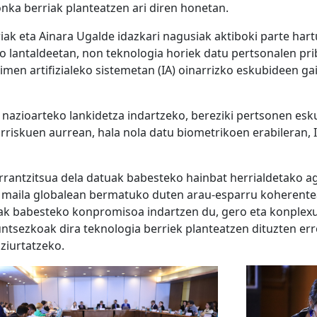
nka berriak planteatzen ari diren honetan.
riak eta Ainara Ugalde idazkari nagusiak aktiboki parte ha
o lantaldeetan, non teknologia horiek datu pertsonalen pr
imen artifizialeko sistemetan (IA) oinarrizko eskubideen g
nazioarteko lankidetza indartzeko, bereziki pertsonen es
rriskuen aurrean, hala nola datu biometrikoen erabileran, 
antzitsua dela datuak babesteko hainbat herrialdetako agi
 maila globalean bermatuko duten arau-esparru koherente
eak babesteko konpromisoa indartzen du, gero eta konplexu
untsezkoak dira teknologia berriek planteatzen dituzten er
 ziurtatzeko.