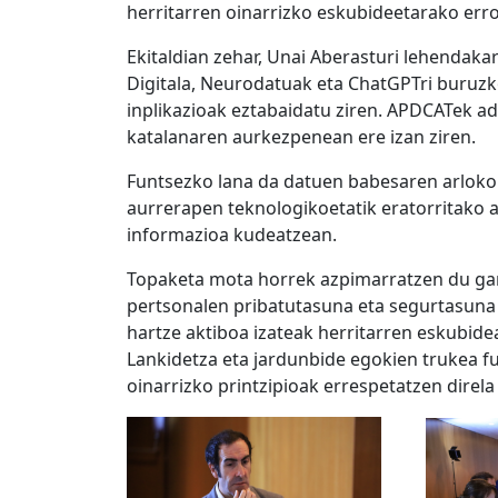
herritarren oinarrizko eskubideetarako erro
Ekitaldian zehar, Unai Aberasturi lehendaka
Digitala, Neurodatuak eta ChatGPTri buruzk
inplikazioak eztabaidatu ziren. APDCATek ad
katalanaren aurkezpenean ere izan ziren.
Funtsezko lana da datuen babesaren arloko 
aurrerapen teknologikoetatik eratorritako a
informazioa kudeatzean.
Topaketa mota horrek azpimarratzen du garr
pertsonalen pribatutasuna eta segurtasuna
hartze aktiboa izateak herritarren eskubid
Lankidetza eta jardunbide egokien trukea f
oinarrizko printzipioak errespetatzen direla