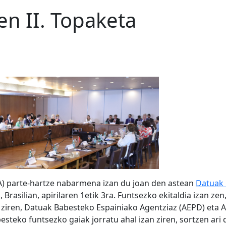
n II. Topaketa
A) parte-hartze nabarmena izan du joan den astean
Datuak 
 Brasilian, apirilaren 1etik 3ra. Funtsezko ekitaldia izan z
 ziren, Datuak Babesteko Espainiako Agentziaz (AEPD) eta A
teko funtsezko gaiak jorratu ahal izan ziren, sortzen ari d