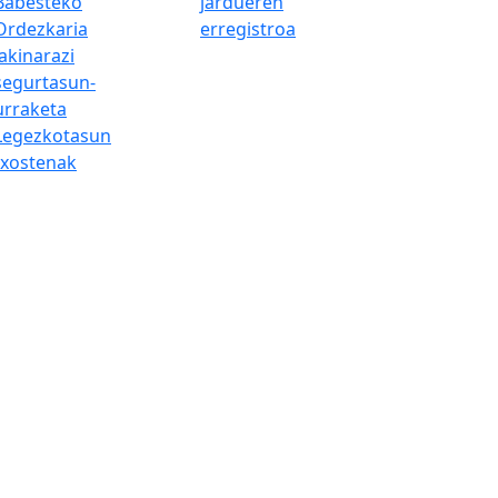
Babesteko
jardueren
Ordezkaria
erregistroa
Jakinarazi
segurtasun-
urraketa
Legezkotasun
txostenak