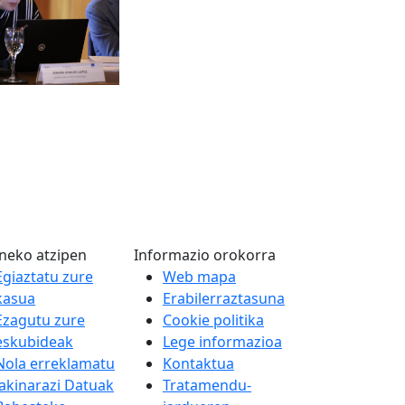
neko atzipen
Informazio orokorra
Egiaztatu zure
Web mapa
kasua
Erabilerraztasuna
Ezagutu zure
Cookie politika
eskubideak
Lege informazioa
Nola erreklamatu
Kontaktua
Jakinarazi Datuak
Tratamendu-