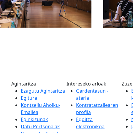
Agintaritza
Intereseko arloak
Zuze
Ezagutu Agintaritza
Gardentasun -
Egitura
ataria
Kontseilu Aholku-
Kontratatzailearen
Emailea
profila
Eginkizunak
Egoitza
Datu Pertsonalak
elektronikoa