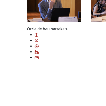
Orrialde hau partekatu