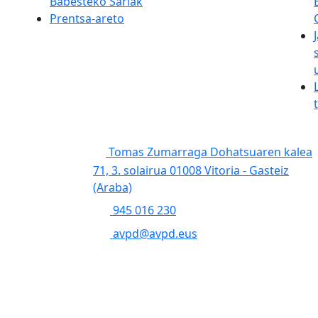
Babesteko Sariak
Prentsa-areto
Tomas Zumarraga Dohatsuaren kalea
71, 3. solairua 01008 Vitoria - Gasteiz
(Araba)
945 016 230
avpd@avpd.eus