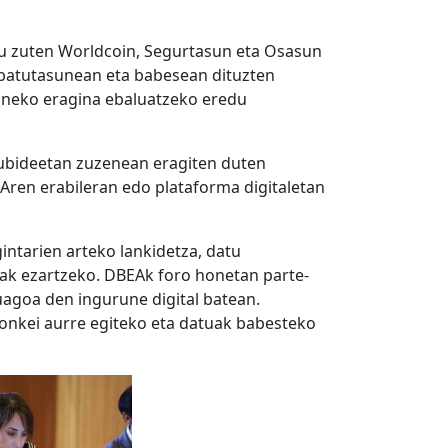
rtu zuten Worldcoin, Segurtasun eta Osasun
ibatutasunean eta babesean dituzten
aineko eragina ebaluatzeko eredu
kubideetan zuzenean eragiten duten
IAren erabileran edo plataforma digitaletan
ntarien arteko lankidetza, datu
ak ezartzeko. DBEAk foro honetan parte-
agoa den ingurune digital batean.
ronkei aurre egiteko eta datuak babesteko