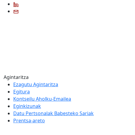
Agintaritza
Ezagutu Agintaritza
Egitura
Kontseilu Aholku-Emailea
Eginkizunak
Datu Pertsonalak Babesteko Sariak
Prentsa-areto