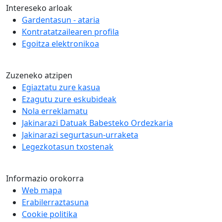
Intereseko arloak
Gardentasun - ataria
Kontratatzailearen profila
Egoitza elektronikoa
Zuzeneko atzipen
Egiaztatu zure kasua
Ezagutu zure eskubideak
Nola erreklamatu
Jakinarazi Datuak Babesteko Ordezkaria
Jakinarazi segurtasun-urraketa
Legezkotasun txostenak
Informazio orokorra
Web mapa
Erabilerraztasuna
Cookie politika