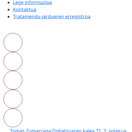
Lege informazioa
Kontaktua
Tratamendu-jardueren erregistroa
Tomas Zumarraga Dohatsuaren kalea 71, 3. solairua