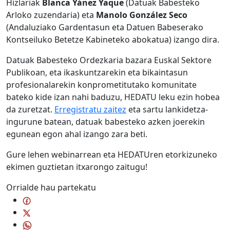
Hizlariak
Blanca Yánez Yaque
(Datuak Babesteko
Arloko zuzendaria) eta
Manolo González Seco
(Andaluziako Gardentasun eta Datuen Babeserako
Kontseiluko Betetze Kabineteko abokatua) izango dira.
Datuak Babesteko Ordezkaria bazara Euskal Sektore
Publikoan, eta ikaskuntzarekin eta bikaintasun
profesionalarekin konprometitutako komunitate
bateko kide izan nahi baduzu, HEDATU leku ezin hobea
da zuretzat.
Erregistratu zaitez
eta sartu lankidetza-
ingurune batean, datuak babesteko azken joerekin
egunean egon ahal izango zara beti.
Gure lehen webinarrean eta HEDATUren etorkizuneko
ekimen guztietan itxarongo zaitugu!
Orrialde hau partekatu