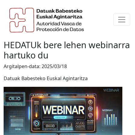
HEDATUk bere lehen webinarra
hartuko du
Argitalpen-data:
2025/03/18
Datuak Babesteko Euskal Agintaritza