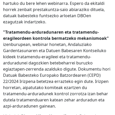
hartuko du bere lehen webinarra. Espero da ekitaldi
horrek zenbait prestakuntza-saio abiaraziko dituela,
datuak babesteko funtsezko arloetan DBOen
ezagutzak indartzeko.
"Tratamendu-arduradunaren eta tratamendu-
eragileordeen kontrola bermatzeko mekanismoak"
izenburupean, webinar honetan, Andaluziako
Gardentasunaren eta Datuen Babesaren Kontseiluko
kideek tratamendu-eragileei eta tratamendu-
arduradunei dagozkien betebeharrei buruzko
egiaztapen-zerrenda azalduko digute. Dokumentu hori
Datuak Babesteko Europako Batzordearen (CEPD)
22/2024 Irizpena betetzea errazteko egin dute. Irizpen
horretan, aipatutako komiteak ezartzen du
tratamendu-arduradunek kontrol zorrotza izan behar
dutela tratamenduaren katean zehar arduradun eta
azpi-arduradunen gainean.