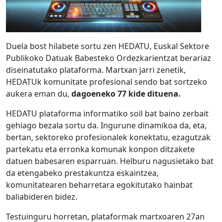
Duela bost hilabete sortu zen HEDATU, Euskal Sektore
Publikoko Datuak Babesteko Ordezkarientzat berariaz
diseinatutako plataforma. Martxan jarri zenetik,
HEDATUk komunitate profesional sendo bat sortzeko
aukera eman du,
dagoeneko 77 kide dituena.
HEDATU plataforma informatiko soil bat baino zerbait
gehiago bezala sortu da. Ingurune dinamikoa da, eta,
bertan, sektoreko profesionalek konektatu, ezagutzak
partekatu eta erronka komunak konpon ditzakete
datuen babesaren esparruan. Helburu nagusietako bat
da etengabeko prestakuntza eskaintzea,
komunitatearen beharretara egokitutako hainbat
baliabideren bidez.
Testuinguru horretan, plataformak martxoaren 27an