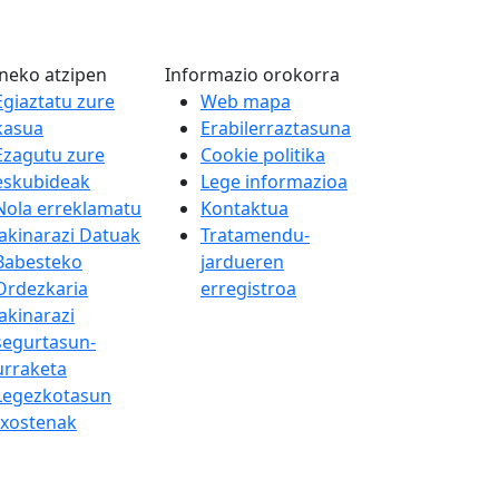
neko atzipen
Informazio orokorra
Egiaztatu zure
Web mapa
kasua
Erabilerraztasuna
Ezagutu zure
Cookie politika
eskubideak
Lege informazioa
Nola erreklamatu
Kontaktua
Jakinarazi Datuak
Tratamendu-
Babesteko
jardueren
Ordezkaria
erregistroa
Jakinarazi
segurtasun-
urraketa
Legezkotasun
txostenak