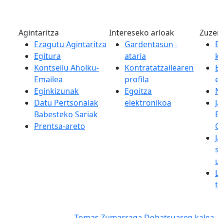
Agintaritza
Intereseko arloak
Zuze
Ezagutu Agintaritza
Gardentasun -
Egitura
ataria
Kontseilu Aholku-
Kontratatzailearen
Emailea
profila
Eginkizunak
Egoitza
Datu Pertsonalak
elektronikoa
Babesteko Sariak
Prentsa-areto
Tomas Zumarraga Dohatsuaren kalea