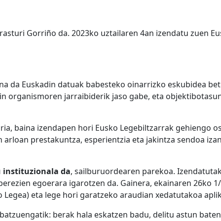
rasturi Gorriño
da. 2023ko uztailaren 4an izendatu zuen Eus
na da Euskadin datuak babesteko oinarrizko eskubidea bete
in organismoren jarraibiderik jaso gabe, eta objektibotasu
ia, baina izendapen hori Eusko Legebiltzarrak gehiengo o
rloan prestakuntza, esperientzia eta jakintza sendoa izan 
 instituzionala da
, sailburuordearen parekoa. Izendatuta
u berezien egoerara igarotzen da. Gainera, ekainaren 26ko
 Legea) eta lege hori garatzeko araudian xedatutakoa apli
 batzuengatik: berak hala eskatzen badu, delitu astun bat