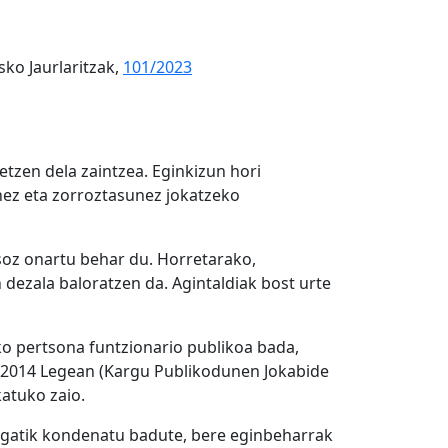
ko Jaurlaritzak,
101/2023
tzen dela zaintzea. Eginkizun hori
nez eta zorroztasunez jokatzeko
soz onartu behar du. Horretarako,
dezala baloratzen da. Agintaldiak bost urte
ko pertsona funtzionario publikoa bada,
 1/2014 Legean (Kargu Publikodunen Jokabide
katuko zaio.
engatik kondenatu badute, bere eginbeharrak