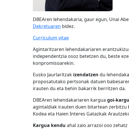
DBEAren
lehendakaria, gaur egun,
Unai Abe
Dekretuaren
bidez.
Curriculum vitae
Agintaritzaren lehendakariaren erantzukizu
independentzia osoz betetzen du, beste eze
konpromisoarekin.
Eusko Jaurlaritzak
izendatzen
du lehendakar
proposatutako pertsonak datuen babesaren a
irauten du eta behin bakarrik berritzen da.
DBEAren lehendakariaren kargua
goi-kargu
agintaldiak irauten duen bitartean zerbitz
Kodea eta Haien Interes Gatazkak Arautzeko
Kargua kendu
ahal zaio arrazoi oso zehatz