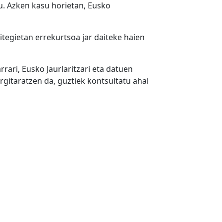
u. Azken kasu horietan, Eusko
itegietan errekurtsoa jar daiteke haien
rari, Eusko Jaurlaritzari eta datuen
itaratzen da, guztiek kontsultatu ahal