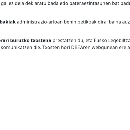
 gai ez dela deklaratu bada edo bateraezintasunen bat bad
abakiak
administrazio-arloan behin betikoak dira, baina auz
erari buruzko txostena
prestatzen du, eta Eusko Legebiltzar
 komunikatzen die. Txosten hori DBEAren webgunean ere arg