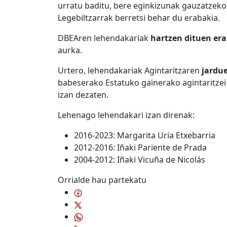
urratu baditu, bere eginkizunak gauzatzeko
Legebiltzarrak berretsi behar du erabakia.
DBEAren lehendakariak
hartzen dituen er
aurka.
Urtero, lehendakariak Agintaritzaren
jardu
babeserako Estatuko gainerako agintaritzei
izan dezaten.
Lehenago lehendakari izan direnak:
2016-2023: Margarita Uria Etxebarria
2012-2016: Iñaki Pariente de Prada
2004-2012: Iñaki Vicuña de Nicolás
Orrialde hau partekatu