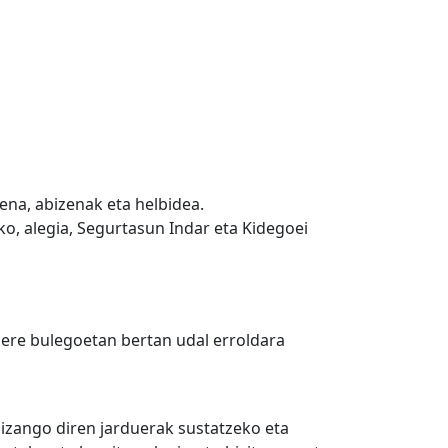
ena, abizenak eta helbidea.
o, alegia, Segurtasun Indar eta Kidegoei
bere bulegoetan bertan udal erroldara
 izango diren jarduerak sustatzeko eta