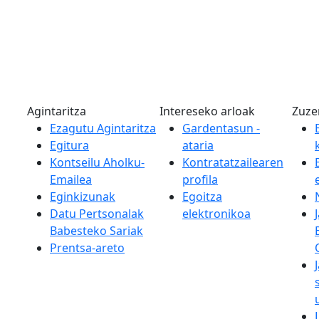
Agintaritza
Intereseko arloak
Zuze
Ezagutu Agintaritza
Gardentasun -
Egitura
ataria
Kontseilu Aholku-
Kontratatzailearen
Emailea
profila
Eginkizunak
Egoitza
Datu Pertsonalak
elektronikoa
Babesteko Sariak
Prentsa-areto