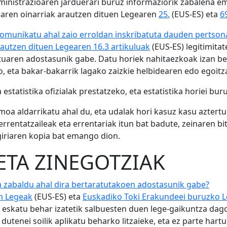
ministrazioaren jarduerari buruz informaziorik zabalena ema
dearen oinarriak arautzen dituen Legearen
25.
(EUS-ES) eta
6
 komunikatu ahal zaio erroldan inskribatuta dauden pertson
autzen dituen Legearen 16.3 artikuluak
(EUS-ES) legitimita
tuaren adostasunik gabe. Datu horiek nahitaezkoak izan be
o, eta bakar-bakarrik lagako zaizkie helbidearen edo egoit
 estatistika ofizialak prestatzeko, eta estatistika horiei bu
timoa aldarrikatu ahal du, eta udalak hori kasuz kasu azter
errentatzaileak eta errentariak itun bat badute, zeinaren bi
giriaren kopia bat emango dion.
ETA ZINEGOTZIAK
a zabaldu ahal dira bertaratutakoen adostasunik gabe?
en Legeak
(EUS-ES) eta
Euskadiko Toki Erakundeei buruzko 
skatu behar izatetik salbuesten duen lege-gaikuntza dago.
 dutenei soilik aplikatu beharko litzaieke, eta ez parte ha