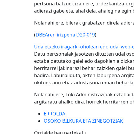
pertsona batzuei; izan ere, ordezkaritza-o
adierazi gabe eta, ahal dela, ahalegina egin
Nolanahi ere, bilerak grabatzen direla adie
(
DBEAren irizpena D20-019
)
Udaletxeko iragarki-oholean edo udal web-or
Datu pertsonalak jasotzen dituzten udal os
eztabaidatutako gaiei edo dagokien aldizkar
herritarrei jakinarazi behar zaizkien gaiei
badira. Laburbilduta, akten laburpena argit
ukituek aurretiaz adostasuna eman beharko
Nolanahi ere, Toki Administrazioak eztabai
argitaratu ahalko dira, horrek herritarren o
ERROLDA
OSOKO BILKURA ETA ZINEGOTZIAK
Orrialde hau partekatu