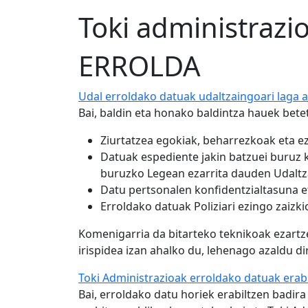
Toki administrazi
ERROLDA
Udal erroldako datuak udaltzaingoari laga a
Bai, baldin eta honako baldintza hauek bete
Ziurtatzea egokiak, beharrezkoak eta ez
Datuak espediente jakin batzuei buruz 
buruzko Legean ezarrita dauden Udaltz
Datu pertsonalen konfidentzialtasuna 
Erroldako datuak Poliziari ezingo zaiz
Komenigarria da bitarteko teknikoak ezartz
irispidea izan ahalko du, lehenago azaldu d
Toki Administrazioak erroldako datuak erabi
Bai, erroldako datu horiek erabiltzen badir