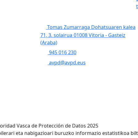
Tomas Zumarraga Dohatsuaren kalea
71, 3. solairua 01008 Vitoria - Gasteiz
(Araba)
945 016 230
avpd@avpd.eus
toridad Vasca de Protección de Datos 2025
lerari eta nabigazioari buruzko informazio estatistikoa bil