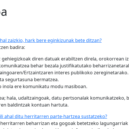
oa
hal zaizkio, hark bere eginkizunak bete ditzan?
tzen badira:
 gehiegizkoak diren datuak erabiltzen direla, orokorrean iz
komunikatzea behar bezala justifikatutako beharrizanetarak
aingoaren/Ertzaintzaren interes publikoko zereginetarako.
eta segurtasuna bermatzea.
kio inola ere komunikatu modu masiboan.
ea; hala, udaltzaingoak, datu pertsonalak komunikatzeko, 
iren baldintzak kontuan hartuta.
li ahal ditu herritarren parte-hartzea sustatzeko?
a herritarren beharrizan eta gogoak betetzeko lagungarriak