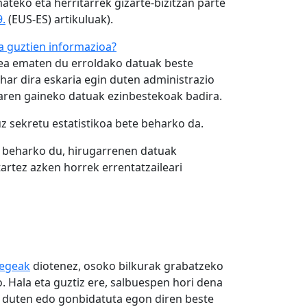
teko eta herritarrek gizarte-bizitzan parte
9.
(EUS-ES) artikuluak).
a guztien informazioa?
tea ematen du erroldako datuak beste
har dira eskaria egin duten administrazio
zaren gaineko datuak ezinbestekoak badira.
ruz sekretu estatistikoa bete beharko da.
tu beharko du, hirugarrenen datuak
tartez azken horrek errentatzaileari
Legeak
diotenez, osoko bilkurak grabatzeko
 Hala eta guztiz ere, salbuespen hori dena
rtu duten edo gonbidatuta egon diren beste