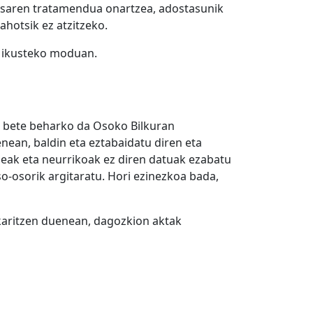
otsaren tratamendua onartzea, adostasunik
ahotsik ez atzitzeko.
k ikusteko moduan.
a bete beharko da Osoko Bilkuran
nean, baldin eta eztabaidatu diren eta
leak eta neurrikoak ez diren datuak ezabatu
o-osorik argitaratu. Hori ezinezkoa bada,
ikaritzen duenean, dagozkion aktak