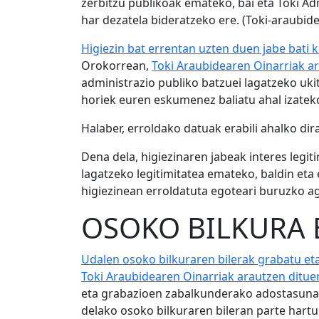
zerbitzu publikoak emateko, bai eta Toki Ad
har dezatela bideratzeko ere. (Toki-araubi
Higiezin bat errentan uzten duen jabe bati
Orokorrean,
Toki Araubidearen Oinarriak ar
administrazio publiko batzuei lagatzeko uki
horiek euren eskumenez baliatu ahal izatek
Halaber, erroldako datuak erabili ahalko dira
Dena dela, higiezinaren jabeak interes legi
lagatzeko legitimitatea emateko, baldin eta 
higiezinean erroldatuta egoteari buruzko a
OSOKO BILKURA 
Udalen osoko bilkuraren bilerak grabatu et
Toki Araubidearen Oinarriak arautzen ditu
eta grabazioen zabalkunderako adostasuna e
delako osoko bilkuraren bileran parte hartu