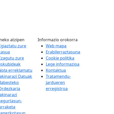
neko atzipen
Informazio orokorra
Egiaztatu zure
Web mapa
kasua
Erabilerraztasuna
Ezagutu zure
Cookie politika
eskubideak
Lege informazioa
Nola erreklamatu
Kontaktua
Jakinarazi Datuak
Tratamendu-
Babesteko
jardueren
Ordezkaria
erregistroa
Jakinarazi
segurtasun-
urraketa
Legezkotasun