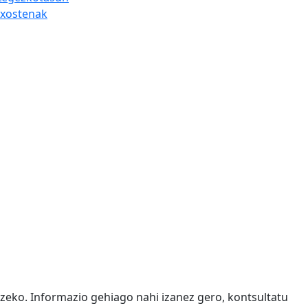
txostenak
tzeko. Informazio gehiago nahi izanez gero, kontsultatu