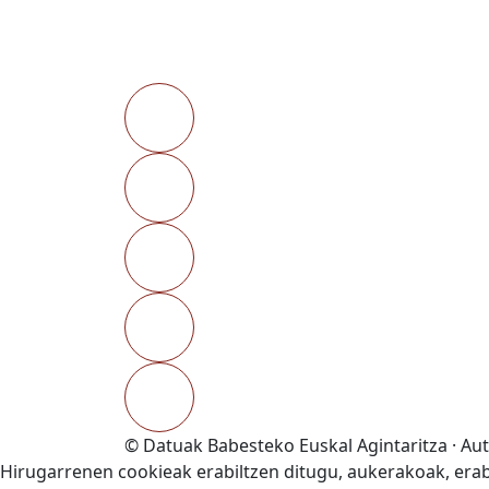
© Datuak Babesteko Euskal Agintaritza · Au
Hirugarrenen cookieak erabiltzen ditugu, aukerakoak, erabi