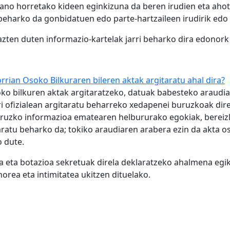
rgano horretako kideen eginkizuna da beren irudien eta ah
 beharko da gonbidatuen edo parte-hartzaileen irudirik edo 
razten duten informazio-kartelak jarri beharko dira edonor
rian Osoko Bilkuraren bileren aktak argitaratu ahal dira?
oko bilkuren aktak argitaratzeko, datuak babesteko araudi
i ofizialean argitaratu beharreko xedapenei buruzkoak dire
 buruzko informazioa ematearen helbururako egokiak, bereiz
aratu beharko da; tokiko araudiaren arabera ezin da akta os
 dute.
da eta botazioa sekretuak direla deklaratzeko ahalmena eg
horea eta intimitatea ukitzen dituelako.