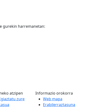
ete gurekin harremanetan:
neko atzipen
Informazio orokorra
Egiaztatu zure
Web mapa
kasua
Erabilerraztasuna