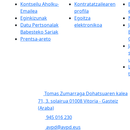
Kontseilu Aholku-
Kontratatzailearen
Emailea
profila
Eginkizunak
Egoitza
Datu Pertsonalak
elektronikoa
Babesteko Sariak
Prentsa-areto
Tomas Zumarraga Dohatsuaren kalea
71, 3. solairua 01008 Vitoria - Gasteiz
(Araba)
945 016 230
avpd@avpd.eus