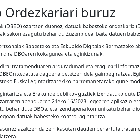
 Ordezkariari buruz
 (DBEO) ezartzen duenez, datuak babesteko ordezkaria (D
Oak sakon ezagutu behar du Zuzenbidea, baita datuen babes
 Pertsonalak Babesteko eta Eskubide Digitalak Bermatzeko
en dira DBOaren kokagunea eta eginkizunak.
dira: tratamenduaren arduradunari eta eragileari informaz
 DBEOn xedatuta dagoena betetzen dela gainbegiratzea. Eg
steko Euskal Agintaritzarekiko harremanetarako gune mod
intaritza eta Erakunde publiko» guztiek izendatuko dute DB
iltzarraren abenduaren 21eko 16/2023 Legearen aplikazio-e
atu behar dute DBOa, eta izendapena komunikatu behar diot
egoan datuak babesteko kontrol-agintaritza.
asunez azaltzen da zein kasutan dauden behartuta tratame
atzera.