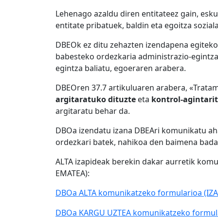
Lehenago azaldu diren entitateez gain, esk
entitate pribatuek, baldin eta egoitza soz
DBEOk ez ditu zehazten izendapena egiteko 
babesteko ordezkaria administrazio-egintza 
egintza baliatu, egoeraren arabera.
DBEOren 37.7 artikuluaren arabera, «Trat
argitaratuko dituzte
eta
kontrol-agintarit
argitaratu behar da.
DBOa izendatu izana DBEAri komunikatu ah
ordezkari batek, nahikoa den baimena bad
ALTA izapideak berekin dakar aurretik kom
EMATEA):
DBOa ALTA komunikatzeko formularioa (I
DBOa KARGU UZTEA komunikatzeko formul