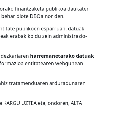
gorako finantzaketa publikoa daukaten
u behar diote DBOa nor den.
ntitate publikoen esparruan, datuak
teak erabakiko du zein administrazio-
rdezkariaren
harremanetarako datuak
formazioa entitatearen webgunean
nahiz tratamenduaren arduradunaren
koa KARGU UZTEA eta, ondoren, ALTA