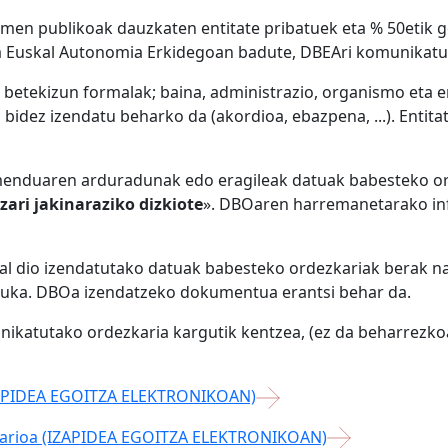
umen publikoak dauzkaten entitate pribatuek eta % 50etik 
iala Euskal Autonomia Erkidegoan badute, DBEAri komunikat
betekizun formalak; baina, administrazio, organismo eta e
bidez izendatu beharko da (akordioa, ebazpena, ...). Entita
amenduaren arduradunak edo eragileak datuak babesteko o
zari jakinaraziko dizkiote
». DBOaren harremanetarako in
al dio izendatutako datuak babesteko ordezkariak berak 
auka. DBOa izendatzeko dokumentua erantsi behar da.
unikatutako ordezkaria kargutik kentzea, (ez da beharrez
ZAPIDEA EGOITZA ELEKTRONIKOAN)
arioa (IZAPIDEA EGOITZA ELEKTRONIKOAN)