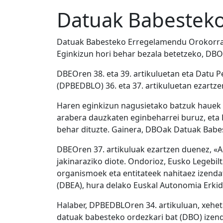
Datuak Babesteko
Datuak Babesteko Erregelamendu Orokorrak
Eginkizun hori behar bezala betetzeko, DB
DBEOren 38. eta 39. artikuluetan eta Datu
(DPBEDBLO) 36. eta 37. artikuluetan ezartz
Haren eginkizun nagusietako batzuk hauek 
arabera dauzkaten eginbeharrei buruz, eta
behar dituzte. Gainera, DBOak Datuak Babe
DBEOren 37. artikuluak ezartzen duenez, «Ag
jakinaraziko diote. Ondorioz, Eusko Legeb
organismoek eta entitateek nahitaez izend
(DBEA), hura delako Euskal Autonomia Erkid
Halaber, DPBEDBLOren 34. artikuluan, xehet
datuak babesteko ordezkari bat (DBO) izend