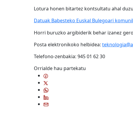
Lotura honen bitartez kontsultatu ahal du
Datuak Babesteko Euskal Bulegoari komuni
Horri buruzko argibiderik behar izanez ger
Posta elektronikoko helbidea:
teknologia@a
Telefono-zenbakia: 945 01 62 30
Orrialde hau partekatu