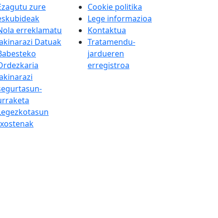
Ezagutu zure
Cookie politika
eskubideak
Lege informazioa
Nola erreklamatu
Kontaktua
Jakinarazi Datuak
Tratamendu-
Babesteko
jardueren
Ordezkaria
erregistroa
Jakinarazi
segurtasun-
urraketa
Legezkotasun
txostenak