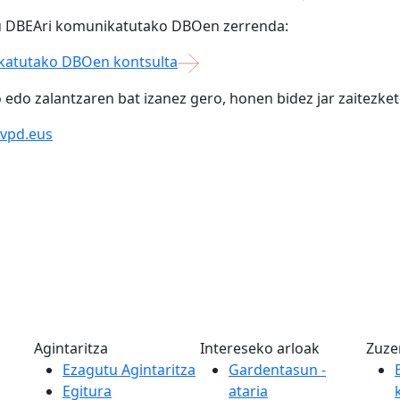
zu DBEAri komunikatutako DBOen zerrenda:
katutako DBOen kontsulta
o edo zalantzaren bat izanez gero, honen bidez jar zaitezk
vpd.eus
Agintaritza
Intereseko arloak
Zuze
Ezagutu Agintaritza
Gardentasun -
Egitura
ataria