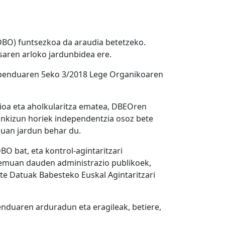
BO) funtsezkoa da araudia betetzeko.
aren arloko jardunbidea ere.
 abenduaren 5eko 3/2018 Lege Organikoaren
ioa eta aholkularitza ematea, DBEOren
inkizun horiek independentzia osoz bete
uan jardun behar du.
O bat, eta kontrol-agintaritzari
remuan dauden administrazio publikoek,
e Datuak Babesteko Euskal Agintaritzari
nduaren arduradun eta eragileak, betiere,