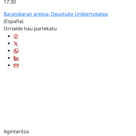
17:30
Barandiaran aretoa, Deustuko Unibertsitatea
(España)
Orrialde hau partekatu
Agintaritza