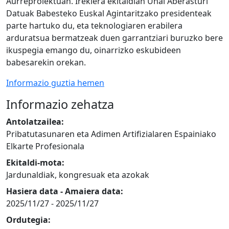
Aurreproiektuan. Irekiera ekitaldian Unai Aberasturi
Datuak Babesteko Euskal Agintaritzako presidenteak
parte hartuko du, eta teknologiaren erabilera
arduratsua bermatzeak duen garrantziari buruzko bere
ikuspegia emango du, oinarrizko eskubideen
babesarekin orekan.
Informazio guztia hemen
Informazio zehatza
Antolatzailea:
Pribatutasunaren eta Adimen Artifizialaren Espainiako
Elkarte Profesionala
Ekitaldi-mota:
Jardunaldiak, kongresuak eta azokak
Hasiera data - Amaiera data:
2025/11/27
-
2025/11/27
Ordutegia: