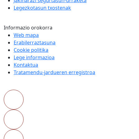
Jakinarazi segurtasun-urraketa
Legezkotasun txostenak
Informazio orokorra
Web mapa
Erabilerraztasuna
Cookie politika
Lege informazioa
Kontaktua
Tratamendu-jardueren erregistroa