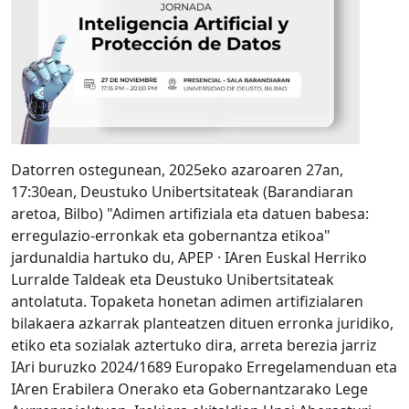
Datorren ostegunean, 2025eko azaroaren 27an,
17:30ean, Deustuko Unibertsitateak (Barandiaran
aretoa, Bilbo) "Adimen artifiziala eta datuen babesa:
erregulazio-erronkak eta gobernantza etikoa"
jardunaldia hartuko du, APEP · IAren Euskal Herriko
Lurralde Taldeak eta Deustuko Unibertsitateak
antolatuta. Topaketa honetan adimen artifizialaren
bilakaera azkarrak planteatzen dituen erronka juridiko,
etiko eta sozialak aztertuko dira, arreta berezia jarriz
IAri buruzko 2024/1689 Europako Erregelamenduan eta
IAren Erabilera Onerako eta Gobernantzarako Lege