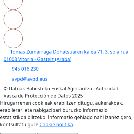
Tomas Zumarraga Dohatsuaren kalea 71, 3. solairua
01008 Vitoria - Gasteiz (Araba)
945 016 230
avpd@avpd.eus
© Datuak Babesteko Euskal Agintaritza · Autoridad
Vasca de Protección de Datos 2025
Hirugarrenen cookieak erabiltzen ditugu, aukerakoak,
erabilerari eta nabigazioari buruzko informazio
estatistikoa biltzeko. Informazio gehiago nahi izanez gero,
kontsultatu gure
Cookie politika
.