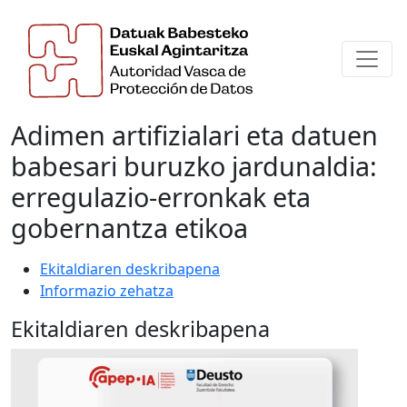
Adimen artifizialari eta datuen
babesari buruzko jardunaldia:
erregulazio-erronkak eta
gobernantza etikoa
Ekitaldiaren deskribapena
Informazio zehatza
Ekitaldiaren deskribapena