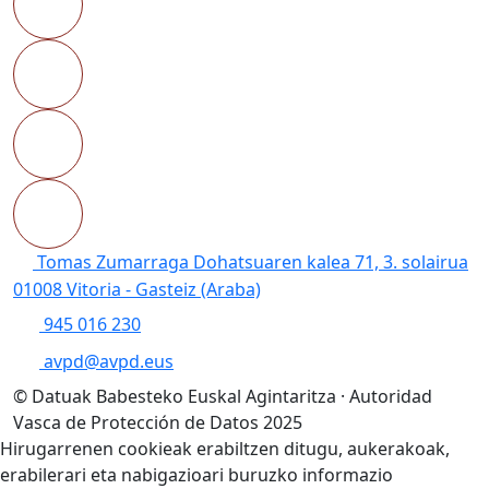
Tomas Zumarraga Dohatsuaren kalea 71, 3. solairua
01008 Vitoria - Gasteiz (Araba)
945 016 230
avpd@avpd.eus
© Datuak Babesteko Euskal Agintaritza · Autoridad
Vasca de Protección de Datos 2025
Hirugarrenen cookieak erabiltzen ditugu, aukerakoak,
erabilerari eta nabigazioari buruzko informazio