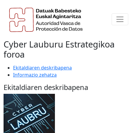
Cyber Lauburu Estrategikoa
foroa
Ekitaldiaren deskribapena
Informazio zehatza
Ekitaldiaren deskribapena