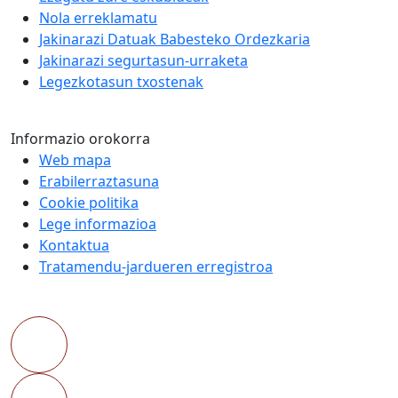
Nola erreklamatu
Jakinarazi Datuak Babesteko Ordezkaria
Jakinarazi segurtasun-urraketa
Legezkotasun txostenak
Informazio orokorra
Web mapa
Erabilerraztasuna
Cookie politika
Lege informazioa
Kontaktua
Tratamendu-jardueren erregistroa