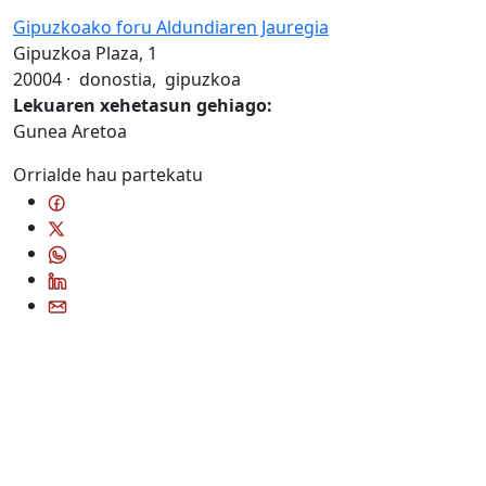
Gipuzkoako foru Aldundiaren Jauregia
Gipuzkoa Plaza, 1
20004
·
donostia
,
gipuzkoa
Lekuaren xehetasun gehiago:
Gunea Aretoa
Orrialde hau partekatu