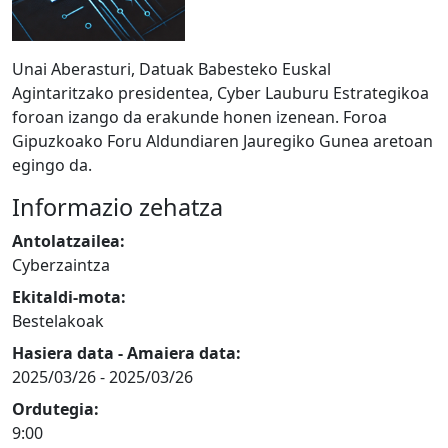
Unai Aberasturi, Datuak Babesteko Euskal
Agintaritzako presidentea, Cyber Lauburu Estrategikoa
foroan izango da erakunde honen izenean. Foroa
Gipuzkoako Foru Aldundiaren Jauregiko Gunea aretoan
egingo da.
Informazio zehatza
Antolatzailea:
Cyberzaintza
Ekitaldi-mota:
Bestelakoak
Hasiera data - Amaiera data:
2025/03/26
-
2025/03/26
Ordutegia:
9:00