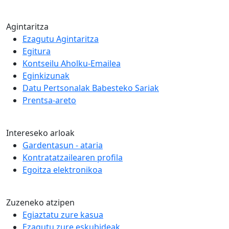
Agintaritza
Ezagutu Agintaritza
Egitura
Kontseilu Aholku-Emailea
Eginkizunak
Datu Pertsonalak Babesteko Sariak
Prentsa-areto
Intereseko arloak
Gardentasun - ataria
Kontratatzailearen profila
Egoitza elektronikoa
Zuzeneko atzipen
Egiaztatu zure kasua
Ezagutu zure eskubideak