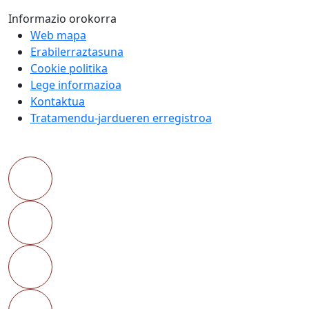
Informazio orokorra
Web mapa
Erabilerraztasuna
Cookie politika
Lege informazioa
Kontaktua
Tratamendu-jardueren erregistroa