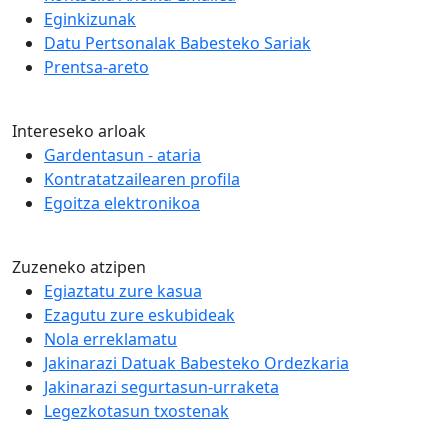
Eginkizunak
Datu Pertsonalak Babesteko Sariak
Prentsa-areto
Intereseko arloak
Gardentasun - ataria
Kontratatzailearen profila
Egoitza elektronikoa
Zuzeneko atzipen
Egiaztatu zure kasua
Ezagutu zure eskubideak
Nola erreklamatu
Jakinarazi Datuak Babesteko Ordezkaria
Jakinarazi segurtasun-urraketa
Legezkotasun txostenak