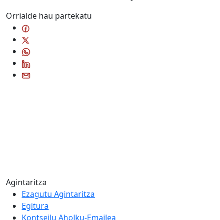
Orrialde hau partekatu
Agintaritza
Ezagutu Agintaritza
Egitura
Kontseilu Aholku-Emailea