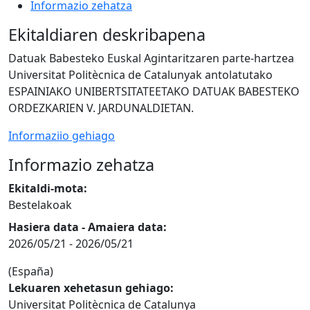
Informazio zehatza
Ekitaldiaren deskribapena
Datuak Babesteko Euskal Agintaritzaren parte-hartzea
Universitat Politècnica de Catalunyak antolatutako
ESPAINIAKO UNIBERTSITATEETAKO DATUAK BABESTEKO
ORDEZKARIEN V. JARDUNALDIETAN.
Informaziio gehiago
Informazio zehatza
Ekitaldi-mota:
Bestelakoak
Hasiera data - Amaiera data:
2026/05/21
-
2026/05/21
(España)
Lekuaren xehetasun gehiago:
Universitat Politècnica de Catalunya