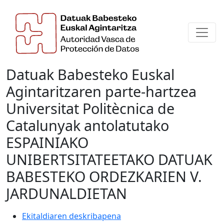
Datuak Babesteko Euskal
Agintaritzaren parte-hartzea
Universitat Politècnica de
Catalunyak antolatutako
ESPAINIAKO
UNIBERTSITATEETAKO DATUAK
BABESTEKO ORDEZKARIEN V.
JARDUNALDIETAN
Ekitaldiaren deskribapena