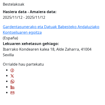
Bestelakoak
Hasiera data - Amaiera data:
2025/11/12
-
2025/11/12
Gardentasunerako eta Datuak Babesteko Andaluziako
Kontseiluaren egoitza
(España)
Lekuaren xehetasun gehiago:
Ibarrako Kondearen kalea 18, Alde Zaharra, 41004
Sevilla
Orrialde hau partekatu