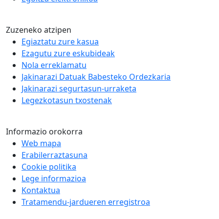
Zuzeneko atzipen
Egiaztatu zure kasua
Ezagutu zure eskubideak
Nola erreklamatu
Jakinarazi Datuak Babesteko Ordezkaria
Jakinarazi segurtasun-urraketa
Legezkotasun txostenak
Informazio orokorra
Web mapa
Erabilerraztasuna
Cookie politika
Lege informazioa
Kontaktua
Tratamendu-jardueren erregistroa