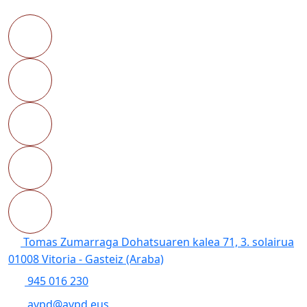
Tomas Zumarraga Dohatsuaren kalea 71, 3. solairua
01008 Vitoria - Gasteiz (Araba)
945 016 230
avpd@avpd.eus