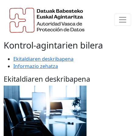
Kontrol-agintarien bilera
Ekitaldiaren deskribapena
Informazio zehatza
Ekitaldiaren deskribapena