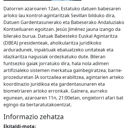
Datorren azaroaren 12an, Estatuko datuen babesaren
arloko lau kontrol-agintaritzak Sevillan bilduko dira,
Datuen Gardentasunerako eta Babeserako Andaluziako
Kontseiluaren egoitzan. Jesús Jiménez jauna izango da
bilerako burua. Datuak Babesteko Euskal Agintaritza
(DBEA) presidenteak, aholkularitza juridikoko
arduradunek, inpaktuak ebaluatzeko unitateak eta
idazkaritza nagusiak ordezkatuko dute. Bileran
funtsezko gaiak jorratuko dira, hala nola adimen
artifizialeko sistemen merkatua gainbegiratzea, barne-
prozeduretan IA sortzailea erabiltzea, agintarien arteko
koordinazio juridikoa eta gardentasunaren eta
biometriaren arloko erronkak. Gainera, aurreko
egunean, azaroaren 11n, 21:00etan, ongietorri afari bat
egingo da bertaratutakoentzat.
Informazio zehatza
Ekitaldi-mota: