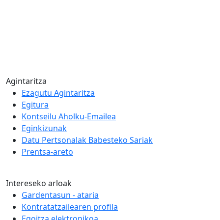
Agintaritza
Ezagutu Agintaritza
Egitura
Kontseilu Aholku-Emailea
Eginkizunak
Datu Pertsonalak Babesteko Sariak
Prentsa-areto
Intereseko arloak
Gardentasun - ataria
Kontratatzailearen profila
Egoitza elektronikoa