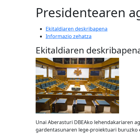
Presidentearen ag
Ekitaldiaren deskribapena
Informazio zehatza
Ekitaldiaren deskribapen
Unai Aberasturi DBEAko lehendakariaren ag
gardentasunaren lege-proiektuari buruzko 