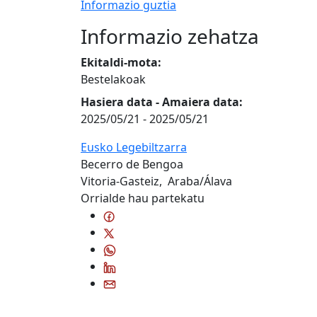
Informazio guztia
Informazio zehatza
Ekitaldi-mota:
Bestelakoak
Hasiera data - Amaiera data:
2025/05/21
-
2025/05/21
Eusko Legebiltzarra
Becerro de Bengoa
Vitoria-Gasteiz
,
Araba/Álava
Orrialde hau partekatu