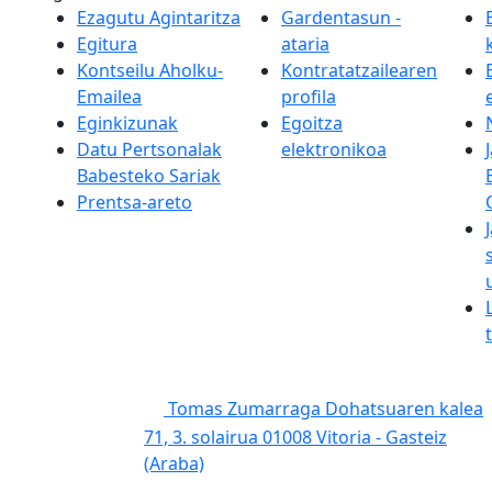
Ezagutu Agintaritza
Gardentasun -
Egitura
ataria
Kontseilu Aholku-
Kontratatzailearen
Emailea
profila
Eginkizunak
Egoitza
Datu Pertsonalak
elektronikoa
Babesteko Sariak
Prentsa-areto
Tomas Zumarraga Dohatsuaren kalea
71, 3. solairua 01008 Vitoria - Gasteiz
(Araba)