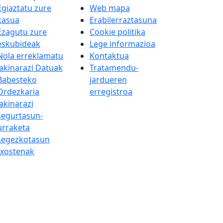
Egiaztatu zure
Web mapa
kasua
Erabilerraztasuna
Ezagutu zure
Cookie politika
eskubideak
Lege informazioa
Nola erreklamatu
Kontaktua
Jakinarazi Datuak
Tratamendu-
Babesteko
jardueren
Ordezkaria
erregistroa
Jakinarazi
segurtasun-
urraketa
Legezkotasun
txostenak