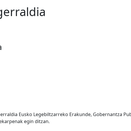
erraldia
a
erraldia Eusko Legebiltzarreko Erakunde, Gobernantza Pub
ekarpenak egin ditzan.