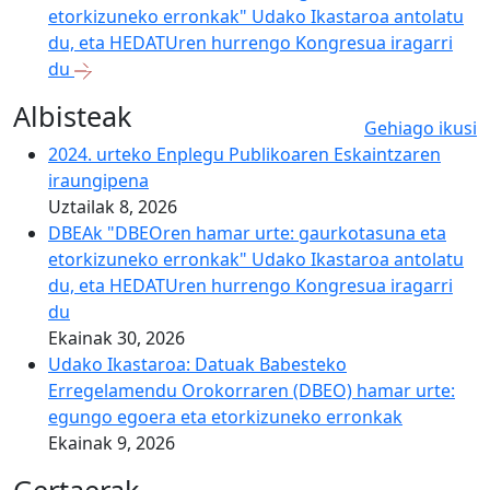
etorkizuneko erronkak" Udako Ikastaroa antolatu
du, eta HEDATUren hurrengo Kongresua iragarri
du
Albisteak
Gehiago ikusi
2024. urteko Enplegu Publikoaren Eskaintzaren
iraungipena
Uztailak 8, 2026
DBEAk "DBEOren hamar urte: gaurkotasuna eta
etorkizuneko erronkak" Udako Ikastaroa antolatu
du, eta HEDATUren hurrengo Kongresua iragarri
du
Ekainak 30, 2026
Udako Ikastaroa: Datuak Babesteko
Erregelamendu Orokorraren (DBEO) hamar urte:
egungo egoera eta etorkizuneko erronkak
Ekainak 9, 2026
Gertaerak