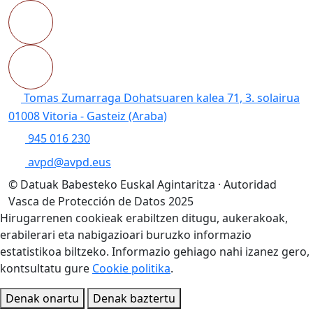
Tomas Zumarraga Dohatsuaren kalea 71, 3. solairua
01008 Vitoria - Gasteiz (Araba)
945 016 230
avpd@avpd.eus
© Datuak Babesteko Euskal Agintaritza · Autoridad
Vasca de Protección de Datos 2025
Hirugarrenen cookieak erabiltzen ditugu, aukerakoak,
erabilerari eta nabigazioari buruzko informazio
estatistikoa biltzeko. Informazio gehiago nahi izanez gero,
kontsultatu gure
Cookie politika
.
Denak onartu
Denak baztertu