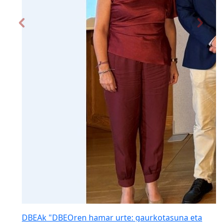
DBEAk "DBEOren hamar urte: gaurkotasuna eta