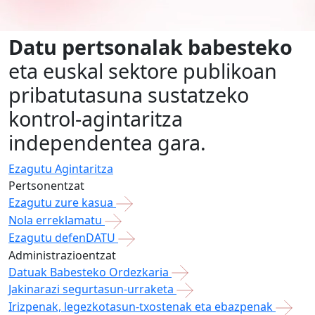
Datu pertsonalak babesteko
eta euskal sektore publikoan
pribatutasuna sustatzeko
kontrol-agintaritza
independentea gara.
Ezagutu Agintaritza
Pertsonentzat
Ezagutu zure kasua
Nola erreklamatu
Ezagutu defenDATU
Administrazioentzat
Datuak Babesteko Ordezkaria
Jakinarazi segurtasun-urraketa
Irizpenak, legezkotasun-txostenak eta ebazpenak