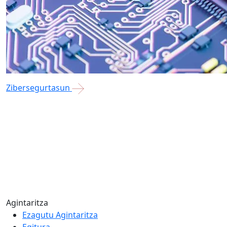
Zibersegurtasun
Agintaritza
Ezagutu Agintaritza