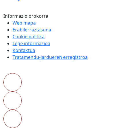
Informazio orokorra
Web mapa
Erabilerraztasuna
Cookie politika
Lege informazioa
Kontaktua
Tratamendu-jardueren erregistroa