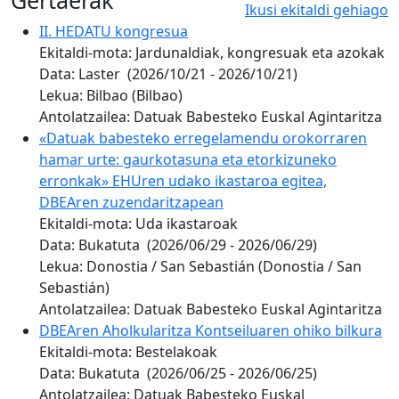
Ikusi ekitaldi gehiago
II. HEDATU kongresua
Ekitaldi-mota:
Jardunaldiak, kongresuak eta azokak
Data:
Laster
(2026/10/21 - 2026/10/21)
Lekua:
Bilbao (Bilbao)
Antolatzailea:
Datuak Babesteko Euskal Agintaritza
«Datuak babesteko erregelamendu orokorraren
hamar urte: gaurkotasuna eta etorkizuneko
erronkak» EHUren udako ikastaroa egitea,
DBEAren zuzendaritzapean
Ekitaldi-mota:
Uda ikastaroak
Data:
Bukatuta
(2026/06/29 - 2026/06/29)
Lekua:
Donostia / San Sebastián (Donostia / San
Sebastián)
Antolatzailea:
Datuak Babesteko Euskal Agintaritza
DBEAren Aholkularitza Kontseiluaren ohiko bilkura
Ekitaldi-mota:
Bestelakoak
Data:
Bukatuta
(2026/06/25 - 2026/06/25)
Antolatzailea:
Datuak Babesteko Euskal