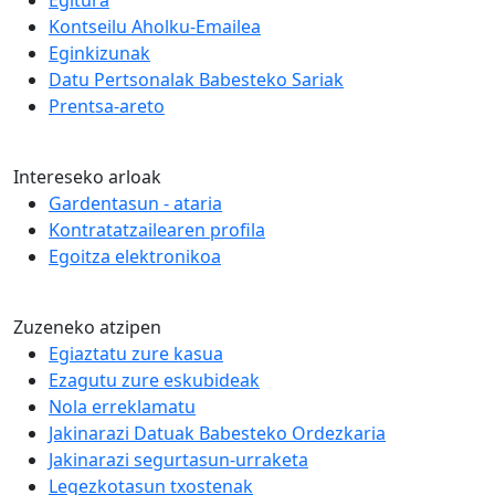
Egitura
Kontseilu Aholku-Emailea
Eginkizunak
Datu Pertsonalak Babesteko Sariak
Prentsa-areto
Intereseko arloak
Gardentasun - ataria
Kontratatzailearen profila
Egoitza elektronikoa
Zuzeneko atzipen
Egiaztatu zure kasua
Ezagutu zure eskubideak
Nola erreklamatu
Jakinarazi Datuak Babesteko Ordezkaria
Jakinarazi segurtasun-urraketa
Legezkotasun txostenak