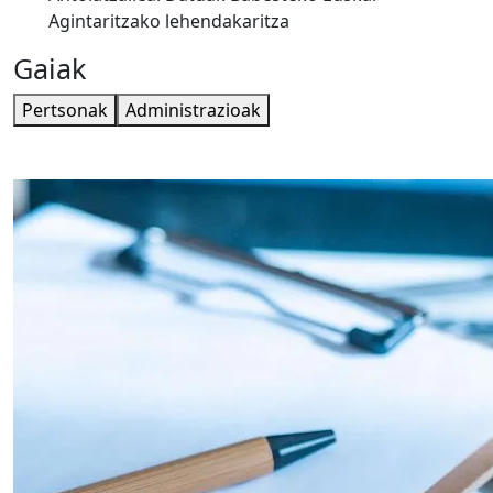
Agintaritzako lehendakaritza
Gaiak
Pertsonak
Administrazioak