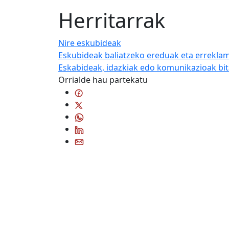
Herritarrak
Nire eskubideak
Eskubideak baliatzeko ereduak eta errekla
Eskabideak, idazkiak edo komunikazioak bit
Orrialde hau partekatu