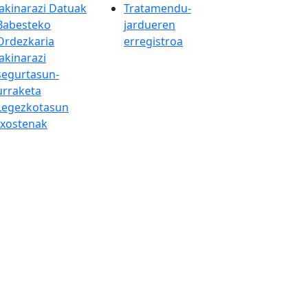
Jakinarazi Datuak
Tratamendu-
Babesteko
jardueren
Ordezkaria
erregistroa
Jakinarazi
segurtasun-
urraketa
Legezkotasun
txostenak