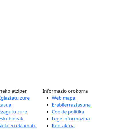
neko atzipen
Informazio orokorra
Egiaztatu zure
Web mapa
kasua
Erabilerraztasuna
Ezagutu zure
Cookie politika
eskubideak
Lege informazioa
Nola erreklamatu
Kontaktua