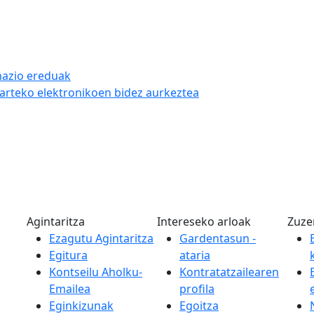
mazio ereduak
arteko elektronikoen bidez aurkeztea
Agintaritza
Intereseko arloak
Zuze
Ezagutu Agintaritza
Gardentasun -
Egitura
ataria
Kontseilu Aholku-
Kontratatzailearen
Emailea
profila
Eginkizunak
Egoitza