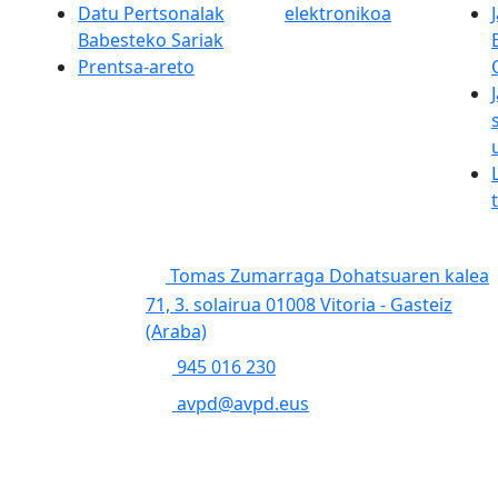
Datu Pertsonalak
elektronikoa
Babesteko Sariak
Prentsa-areto
Tomas Zumarraga Dohatsuaren kalea
71, 3. solairua 01008 Vitoria - Gasteiz
(Araba)
945 016 230
avpd@avpd.eus