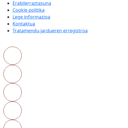
Erabilerraztasuna
Cookie politika
Lege informazioa
Kontaktua
Tratamendu-jardueren erregistroa