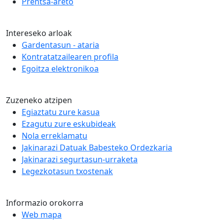
Prentsa-areto
Intereseko arloak
Gardentasun - ataria
Kontratatzailearen profila
Egoitza elektronikoa
Zuzeneko atzipen
Egiaztatu zure kasua
Ezagutu zure eskubideak
Nola erreklamatu
Jakinarazi Datuak Babesteko Ordezkaria
Jakinarazi segurtasun-urraketa
Legezkotasun txostenak
Informazio orokorra
Web mapa