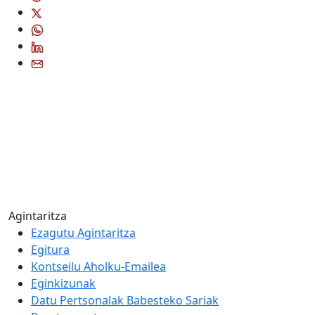
Agintaritza
Ezagutu Agintaritza
Egitura
Kontseilu Aholku-Emailea
Eginkizunak
Datu Pertsonalak Babesteko Sariak