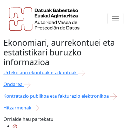
Ekonomiari, aurrekontuei eta
estatistikari buruzko
informazioa
Urteko aurrekontuak eta kontuak
Ondarea
Kontratazio publikoa eta fakturazio elektronikoa
Hitzarmenak
Orrialde hau partekatu