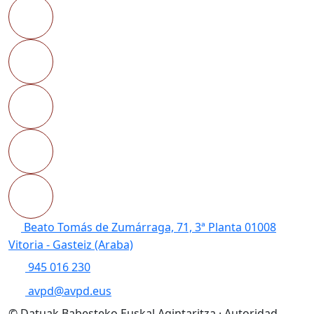
Beato Tomás de Zumárraga, 71, 3ª Planta 01008
Vitoria - Gasteiz (Araba)
945 016 230
avpd@avpd.eus
© Datuak Babesteko Euskal Agintaritza · Autoridad