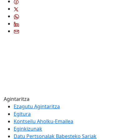
Agintaritza
Ezagutu Agintaritza
Egitura
Kontseilu Aholku-Emailea
Eginkizunak
Datu Pertsonalak Babesteko Sariak