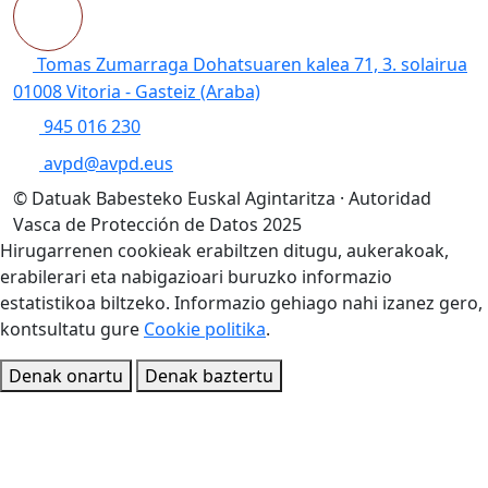
Tomas Zumarraga Dohatsuaren kalea 71, 3. solairua
01008 Vitoria - Gasteiz (Araba)
945 016 230
avpd@avpd.eus
© Datuak Babesteko Euskal Agintaritza · Autoridad
Vasca de Protección de Datos 2025
Hirugarrenen cookieak erabiltzen ditugu, aukerakoak,
erabilerari eta nabigazioari buruzko informazio
estatistikoa biltzeko. Informazio gehiago nahi izanez gero,
kontsultatu gure
Cookie politika
.
Denak onartu
Denak baztertu