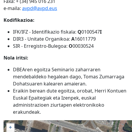
Faxa: + (34) 945 016 231
e-maila:
avpd@avpd.eus
Kodifikazioa:
IFK/IFZ - Identifikazio fiskala:
Q
0100547
I
DIR3 - Unitate Organikoa:
A
16011779
SIR - Erregistro-Bulegoa:
O
00030524
Nola iritsi:
DBEAren egoitza Seminario zaharraren
mendebaldeko hegalean dago, Tomas Zumarraga
Dohatsuaren kalearen amaieran.
Eraikin berean dute egoitza, orobat, Herri Kontuen
Euskal Epaitegiak eta Izenpek, euskal
administrazioen ziurtapen elektronikoko
erakundeak.