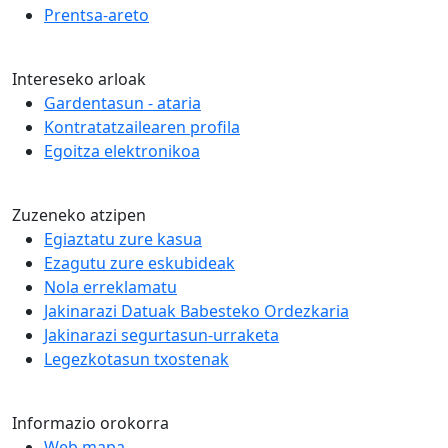
Prentsa-areto
Intereseko arloak
Gardentasun - ataria
Kontratatzailearen profila
Egoitza elektronikoa
Zuzeneko atzipen
Egiaztatu zure kasua
Ezagutu zure eskubideak
Nola erreklamatu
Jakinarazi Datuak Babesteko Ordezkaria
Jakinarazi segurtasun-urraketa
Legezkotasun txostenak
Informazio orokorra
Web mapa