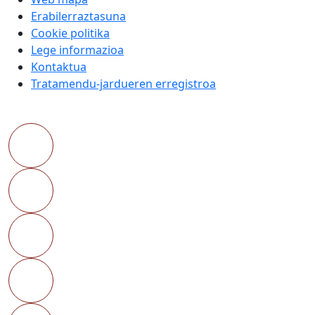
Erabilerraztasuna
Cookie politika
Lege informazioa
Kontaktua
Tratamendu-jardueren erregistroa