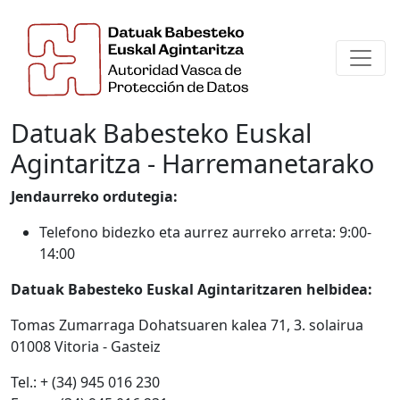
Datuak Babesteko Euskal
Agintaritza - Harremanetarako
Jendaurreko ordutegia:
Telefono bidezko eta a
urrez aurreko
arreta: 9:00-
14:00
Datuak Babesteko Euskal Agintaritzaren helbidea:
Tomas Zumarraga Dohatsuaren kalea 71, 3. solairua
01008 Vitoria - Gasteiz
Tel.: + (34) 945 016 230