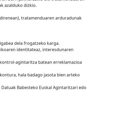
k azalduko dizkio.
en direnean), tratamenduaren arduradunak
igabea dela frogatzeko karga.
koaren identitateaz, interesdunaren
 kontrol-agintaritza batean erreklamazioa
ontura, hala badago jasota bien arteko
 Datuak Babesteko Euskal Agintaritzari edo