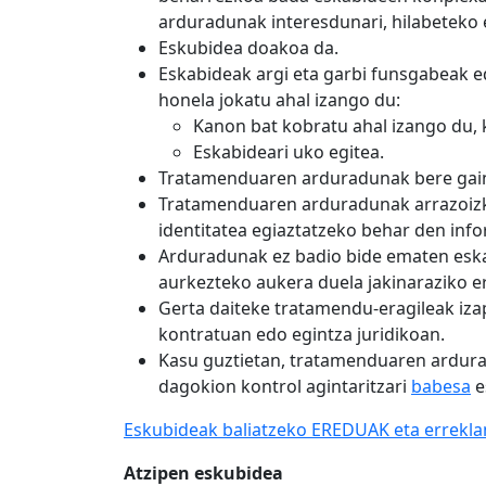
arduradunak interesdunari, hilabeteko 
Eskubidea doakoa da.
Eskabideak argi eta garbi funsgabeak e
honela jokatu ahal izango du:
Kanon bat kobratu ahal izango du, 
Eskabideari uko egitea.
Tratamenduaren arduradunak bere gain 
Tratamenduaren arduradunak arrazoizko
identitatea egiaztatzeko behar den info
Arduradunak ez badio bide ematen eskabi
aurkezteko aukera duela jakinaraziko e
Gerta daiteke tratamendu-eragileak iz
kontratuan edo egintza juridikoan.
Kasu guztietan, tratamenduaren ardurad
dagokion kontrol agintaritzari
babesa
e
Eskubideak baliatzeko EREDUAK eta errekl
Atzipen eskubidea