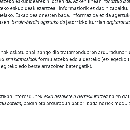
atzeko eskubidearekin lotzen da. Azken finean,
“ahaztua iza
teko eskubideak ezartzea , informaziorik ez dadin zabaldu
duelako. Eskabidea onesten bada, informazioa ez da agertuk
rtzen,
berdin-berdin agertuko da
jatorrizko iturrian
argitaratut
unak eskatu ahal izango dio tratamenduaren arduradunari
ako
erreklamazioak
formulatzeko edo aldezteko (ez-legezko t
 egiteko edo beste arrazoiren batengatik).
ktikan interesdunek
eska dezaketela berreskuratzea
haien dat
atu batean
, baldin eta arduradun bat ari bada horiek modu 