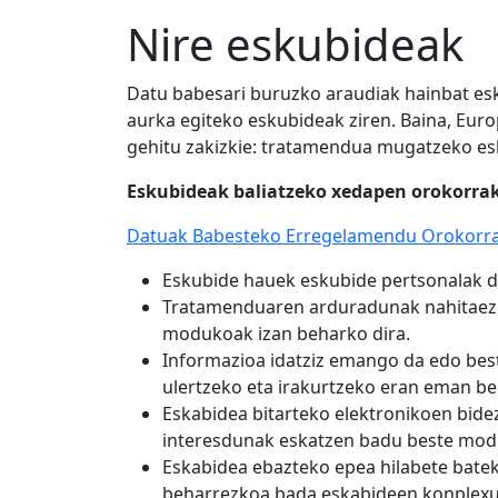
Nire eskubideak
Datu babesari buruzko araudiak hainbat esku
aurka egiteko eskubideak ziren. Baina, Eu
gehitu zakizkie: tratamendua mugatzeko es
Eskubideak baliatzeko xedapen orokorrak
Datuak Babesteko Erregelamendu Orokorrar
Eskubide hauek eskubide pertsonalak di
Tratamenduaren arduradunak nahitaez az
modukoak izan beharko dira.
Informazioa idatziz emango da edo best
ulertzeko eta irakurtzeko eran eman be
Eskabidea bitarteko elektronikoen bide
interesdunak eskatzen badu beste modu
Eskabidea ebazteko epea hilabete bateko
beharrezkoa bada eskabideen konplexut