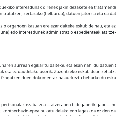
duekiko interesdunak direnek jakin dezakete ea tratamend
en tratatzen, zertarako (helburua), datuen jatorria eta ea 
zio organoen kasuan ere ezar daiteke eskubide hau, eta ez 
una) edo interesdunek administrazio espedienteak atzitze
aren aurrean egikaritu daiteke, eta esan nahi du datuen t
tzak eta ez daudelako osorik. Zuzentzeko eskabidean zehatz
 frogatzen duen dokumentazioa aurkeztu beharko du eskabi
 pertsonalak ezabatzea —atzerapen bidegaberik gabe— hon
o
, kontserbazio-epea bukatu delako edo legezkoa ez den d