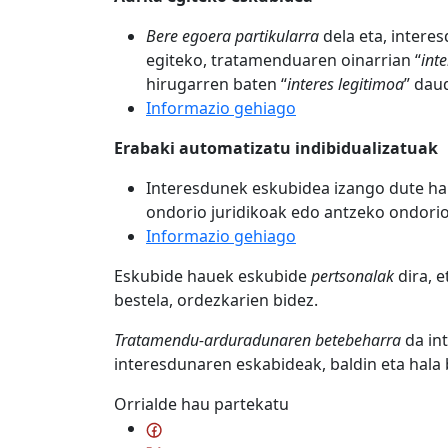
Bere egoera partikularra
dela eta, intere
egiteko, tratamenduaren oinarrian “
int
hirugarren baten “
interes legitimoa
” dau
Informazio gehiago
Erabaki automatizatu indibidualizatuak
Interesdunek eskubidea izango dute h
ondorio juridikoak edo antzeko ondorio 
Informazio gehiago
Eskubide hauek eskubide
pertsonalak
dira, e
bestela, ordezkarien bidez.
Tratamendu-arduradunaren betebeharra
da in
interesdunaren eskabideak, baldin eta hala
Orrialde hau partekatu