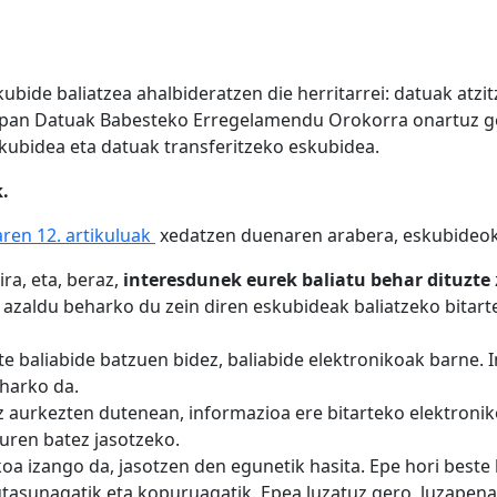
bide baliatzea ahalbideratzen die herritarrei: datuak atzi
ropan Datuak Babesteko Erregelamendu Orokorra onartuz ger
kubidea eta datuak transferitzeko eskubidea.
.
en 12. artikuluak
xedatzen duenaren arabera, eskubideok
ra, eta, beraz,
interesdunek eurek baliatu behar dituzte
aldu beharko du zein diren eskubideak baliatzeko bitarte
e baliabide batzuen bidez, baliabide elektronikoak barne. 
harko da.
z aurkezten dutenean, informazioa ere bitarteko elektronik
ren batez jasotzeko.
a izango da, jasotzen den egunetik hasita. Epe hori beste b
asunagatik eta kopuruagatik. Epea luzatuz gero, luzapena