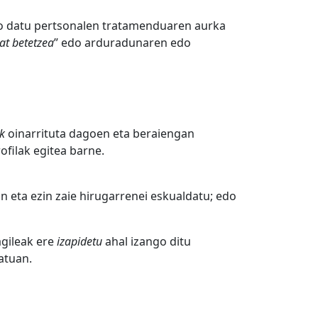
ko datu pertsonalen tratamenduaren aurka
at betetzea
” edo arduradunaren edo
ik
oinarrituta dagoen eta beraiengan
ofilak egitea barne.
n eta ezin zaie hirugarrenei eskualdatu; edo
agileak ere
izapidetu
ahal izango ditu
atuan.