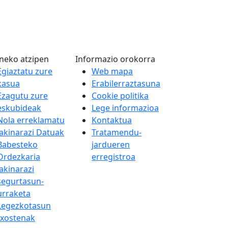
neko atzipen
Informazio orokorra
Egiaztatu zure
Web mapa
kasua
Erabilerraztasuna
Ezagutu zure
Cookie politika
eskubideak
Lege informazioa
Nola erreklamatu
Kontaktua
Jakinarazi Datuak
Tratamendu-
Babesteko
jardueren
Ordezkaria
erregistroa
Jakinarazi
segurtasun-
urraketa
Legezkotasun
txostenak