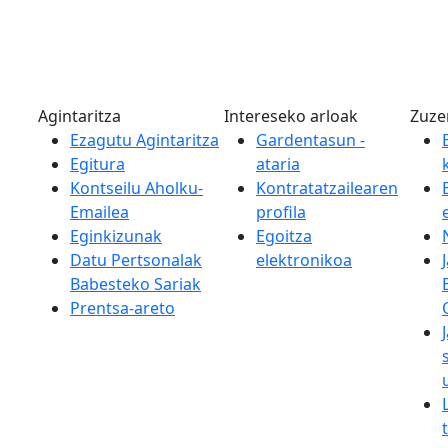
Agintaritza
Intereseko arloak
Zuze
Ezagutu Agintaritza
Gardentasun -
Egitura
ataria
Kontseilu Aholku-
Kontratatzailearen
Emailea
profila
Eginkizunak
Egoitza
Datu Pertsonalak
elektronikoa
Babesteko Sariak
Prentsa-areto