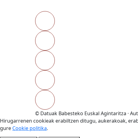
© Datuak Babesteko Euskal Agintaritza · Au
Hirugarrenen cookieak erabiltzen ditugu, aukerakoak, erabi
gure
Cookie politika
.