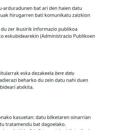
u-arduradunen bat ari den haien datu
datuak hirugarren bati komunikatu zaizkion
du zer ikusirik informazio publikoa
ko eskubidearekin (Administrazio Publikoen
itularrak eska dezakeela
bere datu
 adierazi beharko du zein datu nahi duen
deari atxikita.
ako kasuetan: datu bilketaren oinarrian
atu tratamendu bat dagoelako.