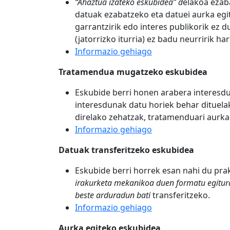
“Ahaztua izateko eskubidea” d
elakoa ezab
datuak ezabatzeko eta datuei aurka egi
garrantzirik edo interes publikorik ez 
(jatorrizko iturria) ez badu neurririk ha
Informazio gehiago
Tratamendua mugatzeko eskubidea
Eskubide berri honen arabera interesd
interesdunak datu horiek behar dituel
direlako zehatzak, tratamenduari aurka
Informazio gehiago
Datuak transferitzeko eskubidea
Eskubide berri horrek esan nahi du pra
irakurketa mekanikoa duen formatu egitur
beste arduradun bati
transferitzeko.
Informazio gehiago
Aurka egiteko eskubidea