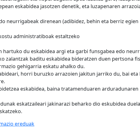
epean eskabidea jasotzen denetik, eta luzapenaren arrazoia
do neurrigabeak direnean (adibidez, behin eta berriz egi
kostu administratiboak estaltzeko
hartuko du eskabidea argi eta garbi funsgabea edo neurr
 zalantzak baditu eskabidea bideratzen duen pertsona fisi
rmazio gehigarria eskatu ahalko du.
deari, horri buruzko arrazoien jakitun jarriko du, bai eta
re.
apidetzea eskabidea, baina tratamenduaren arduradunaren k
unak eskatzaileari jakinarazi beharko dio eskubidea duela
skatzeko.
amazio ereduak