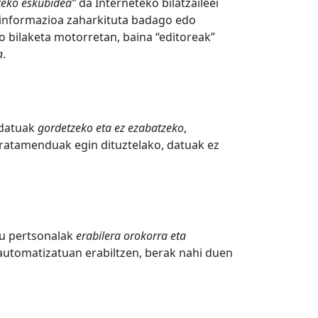
teko eskubidea”
da Interneteko bilatzaileei
, informazioa zaharkituta badago edo
o bilaketa motorretan, baina “editoreak”
a
.
 datuak
gordetzeko eta ez ezabatzeko
,
ratamenduak egin dituztelako, datuak ez
u pertsonalak
erabilera orokorra eta
automatizatuan erabiltzen, berak nahi duen