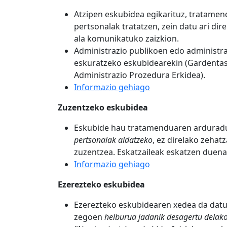
Atzipen eskubidea egikarituz, tratamen
pertsonalak tratatzen, zein datu ari dir
ala komunikatuko zaizkion.
Administrazio publikoen edo administra
eskuratzeko eskubidearekin (Gardentas
Administrazio Prozedura Erkidea).
Informazio gehiago
Zuzentzeko eskubidea
Eskubide hau tratamenduaren arduradun
pertsonalak aldatzeko
, ez direlako zeha
zuzentzea. Eskatzaileak eskatzen duena
Informazio gehiago
Ezerezteko eskubidea
Ezerezteko eskubidearen xedea da datu
zegoen
helburua jadanik desagertu delak