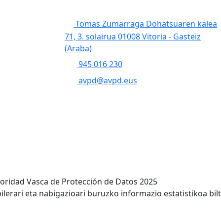
Tomas Zumarraga Dohatsuaren kalea
71, 3. solairua 01008 Vitoria - Gasteiz
(Araba)
945 016 230
avpd@avpd.eus
toridad Vasca de Protección de Datos 2025
lerari eta nabigazioari buruzko informazio estatistikoa bil