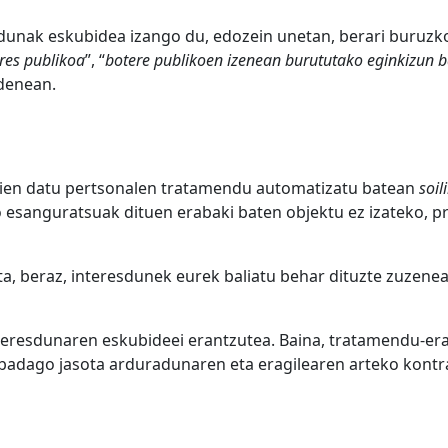
sdunak eskubidea izango du, edozein unetan, berari buruz
eres publikoa
”, “
botere publikoen izenean burututako eginkizun b
denean.
aien datu pertsonalen tratamendu automatizatu batean
soil
esanguratsuak dituen erabaki baten objektu ez izateko, pr
ta, beraz, interesdunek eurek baliatu behar dituzte zuzenea
teresdunaren eskubideei erantzutea. Baina, tratamendu-er
 badago jasota arduradunaren eta eragilearen arteko kontr