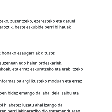
tzeko, zuzentzeko, ezerezteko eta datuei
oztik, beste eskubide berri bi hauek
 honako ezaugarriak dituzte:
zuzenean edo haien ordezkariek.
koak, eta erraz eskuratzeko eta erabiltzeko
Informazioa argi ikusteko moduan eta erraz
oen bidez emango da, ahal dela, salbu eta
i hilabetez luzatu ahal izango da,
ren berri jakinaraziko dio tratamenduaren