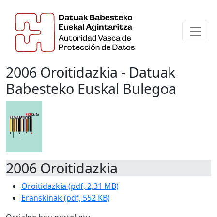
2006 Oroitidazkia - Datuak
Babesteko Euskal Bulegoa
2006 Oroitidazkia
Oroitidazkia (pdf, 2,31 MB)
Eranskinak (pdf, 552 KB)