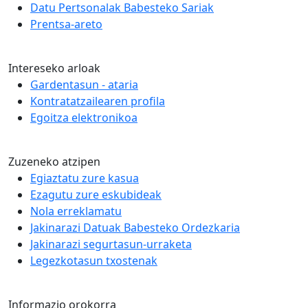
Datu Pertsonalak Babesteko Sariak
Prentsa-areto
Intereseko arloak
Gardentasun - ataria
Kontratatzailearen profila
Egoitza elektronikoa
Zuzeneko atzipen
Egiaztatu zure kasua
Ezagutu zure eskubideak
Nola erreklamatu
Jakinarazi Datuak Babesteko Ordezkaria
Jakinarazi segurtasun-urraketa
Legezkotasun txostenak
Informazio orokorra