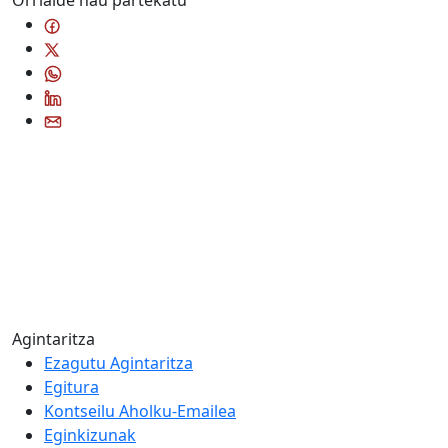
Orrialde hau partekatu
Agintaritza
Ezagutu Agintaritza
Egitura
Kontseilu Aholku-Emailea
Eginkizunak