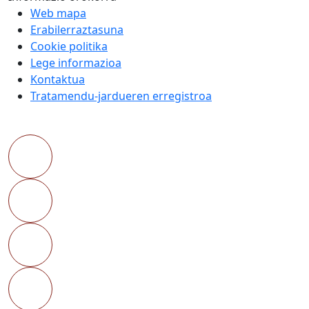
Web mapa
Erabilerraztasuna
Cookie politika
Lege informazioa
Kontaktua
Tratamendu-jardueren erregistroa