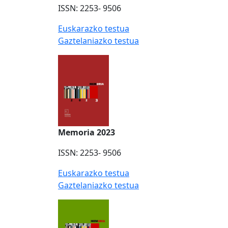
ISSN: 2253- 9506
Euskarazko testua
Gaztelaniazko testua
Memoria 2023
ISSN: 2253- 9506
Euskarazko testua
Gaztelaniazko testua