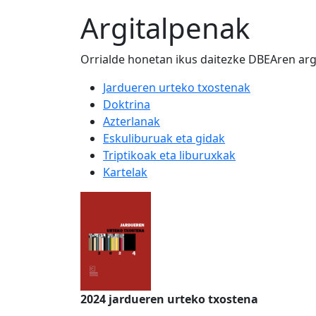
Argitalpenak
Orrialde honetan ikus daitezke DBEAren arg
Jardueren urteko txostenak
Doktrina
Azterlanak
Eskuliburuak eta gidak
Triptikoak eta liburuxkak
Kartelak
2024 jardueren urteko txostena