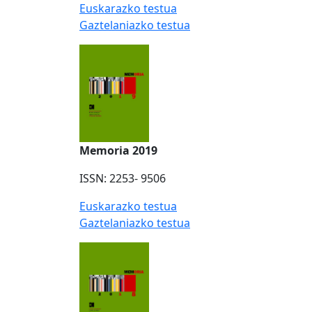
Euskarazko testua
Gaztelaniazko testua
Memoria 2019
ISSN: 2253- 9506
Euskarazko testua
Gaztelaniazko testua