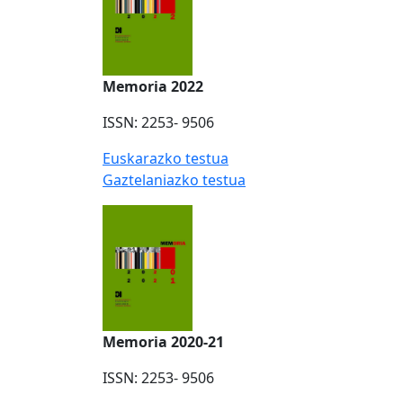
Memoria 2022
ISSN: 2253- 9506
Euskarazko testua
Gaztelaniazko testua
Memoria 2020-21
ISSN: 2253- 9506