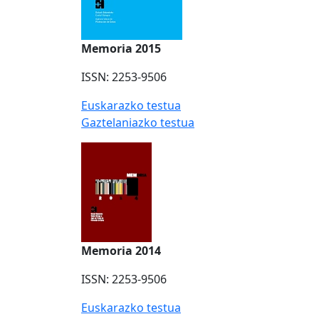
Memoria 2015
ISSN: 2253-9506
Euskarazko testua
Gaztelaniazko testua
Memoria 2014
ISSN: 2253-9506
Euskarazko testua