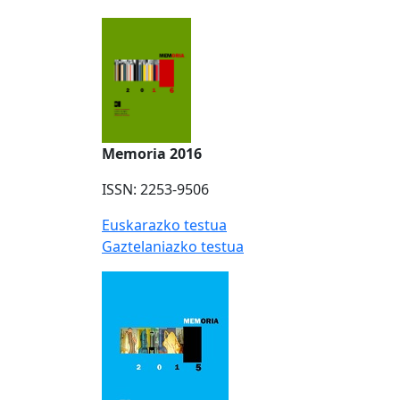
Memoria 2016
ISSN: 2253-9506
Euskarazko testua
Gaztelaniazko testua