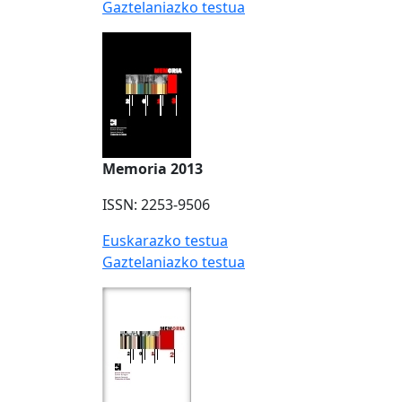
Gaztelaniazko testua
Memoria 2013
ISSN: 2253-9506
Euskarazko testua
Gaztelaniazko testua