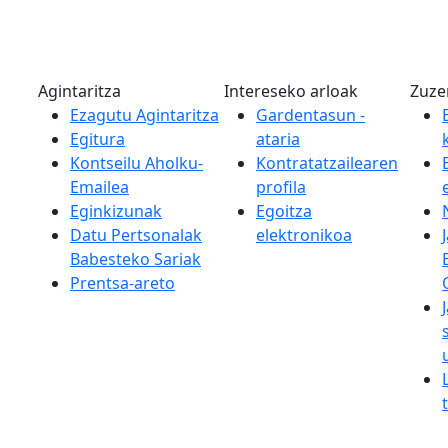
Agintaritza
Intereseko arloak
Zuze
Ezagutu Agintaritza
Gardentasun -
Egitura
ataria
Kontseilu Aholku-
Kontratatzailearen
Emailea
profila
Eginkizunak
Egoitza
Datu Pertsonalak
elektronikoa
Babesteko Sariak
Prentsa-areto