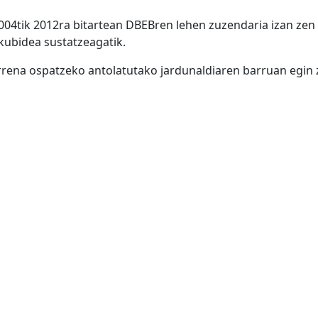
004tik 2012ra bitartean DBEBren lehen zuzendaria izan zen
kubidea sustatzeagatik.
rrena ospatzeko antolatutako jardunaldiaren barruan egin