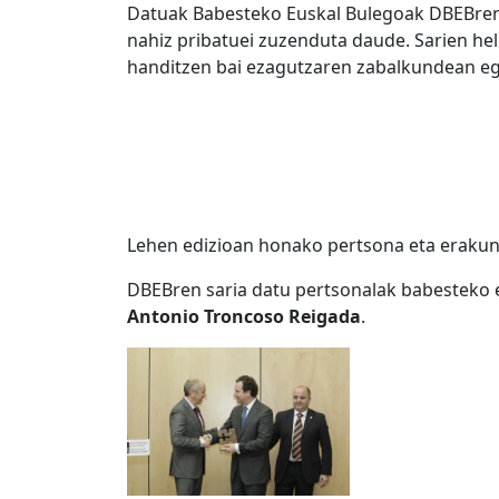
Datuak Babesteko Euskal Bulegoak DBEBren sa
nahiz pribatuei zuzenduta daude. Sarien he
handitzen bai ezagutzaren zabalkundean e
Lehen edizioan honako pertsona eta erakund
DBEBren saria datu pertsonalak babesteko
Antonio Troncoso Reigada
.