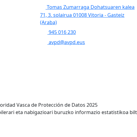
Tomas Zumarraga Dohatsuaren kalea
71, 3. solairua 01008 Vitoria - Gasteiz
(Araba)
945 016 230
avpd@avpd.eus
toridad Vasca de Protección de Datos 2025
lerari eta nabigazioari buruzko informazio estatistikoa bil