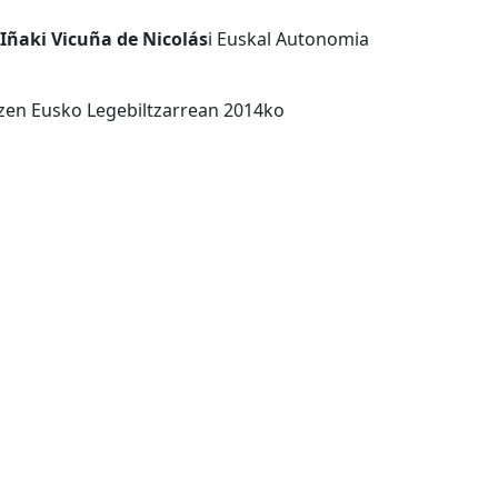
Iñaki Vicuña de Nicolás
i Euskal Autonomia
 zen Eusko Legebiltzarrean 2014ko