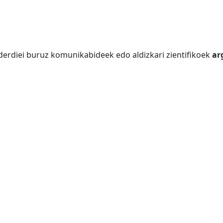
derdiei buruz komunikabideek edo aldizkari zientifikoek
ar