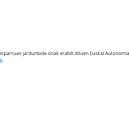
esparruan jardunbide onak erabili dituen Euskal Autonomi
ik
.