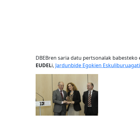
DBEBren saria datu pertsonalak babesteko 
EUDEL
i,
Jardunbide Egokien Eskuliburuagat