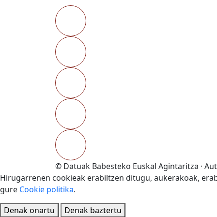
© Datuak Babesteko Euskal Agintaritza · Au
Hirugarrenen cookieak erabiltzen ditugu, aukerakoak, erabi
gure
Cookie politika
.
Denak onartu
Denak baztertu