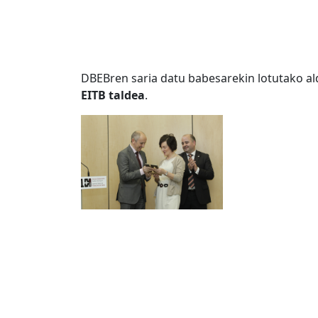
DBEBren saria datu babesarekin lotutako al
EITB taldea
.