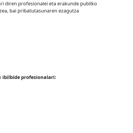
ri diren profesionalei eta erakunde publiko
zea, bai pribatutasunaren ezagutza
o
ibilbide profesionalari: