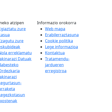
neko atzipen
Informazio orokorra
Egiaztatu zure
Web mapa
kasua
Erabilerraztasuna
Ezagutu zure
Cookie politika
eskubideak
Lege informazioa
Nola erreklamatu
Kontaktua
Jakinarazi Datuak
Tratamendu-
Babesteko
jardueren
Ordezkaria
erregistroa
Jakinarazi
segurtasun-
urraketa
Legezkotasun
txostenak