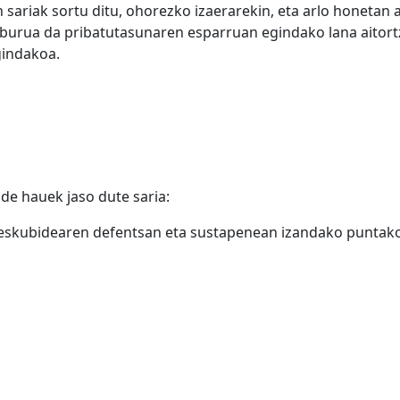
riak sortu ditu, ohorezko izaerarekin, eta arlo honetan a
lburua da pribatutasunaren esparruan egindako lana aitort
gindakoa.
e hauek jaso dute saria:
 eskubidearen defentsan eta sustapenean izandako puntak