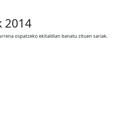
k 2014
rrena ospatzeko ekitaldian banatu zituen sariak.