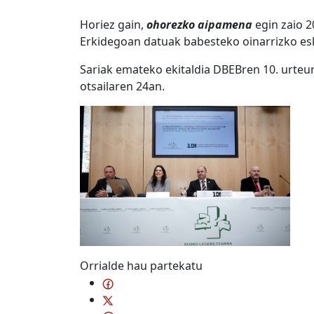
Horiez gain,
ohorezko aipamena
egin zaio 2
Erkidegoan datuak babesteko oinarrizko es
Sariak emateko ekitaldia DBEBren 10. urteu
otsailaren 24an.
Orrialde hau partekatu