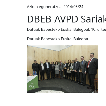
Azken eguneratzea: 2014/03/24
DBEB-AVPD Saria
Datuak Babesteko Euskal Bulegoak 10. urteu
Datuak Babesteko Euskal Bulegoa