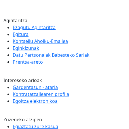
Agintaritza
Ezagutu Agintaritza
Egitura
Kontseilu Aholku-Emailea
Eginkizunak
Datu Pertsonalak Babesteko Sariak
Prentsa-areto
Intereseko arloak
Gardentasun - ataria
Kontratatzailearen profila
Egoitza elektronikoa
Zuzeneko atzipen
Egiaztatu zure kasua