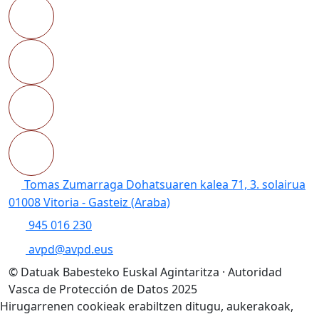
Tomas Zumarraga Dohatsuaren kalea 71, 3. solairua
01008 Vitoria - Gasteiz (Araba)
945 016 230
avpd@avpd.eus
© Datuak Babesteko Euskal Agintaritza · Autoridad
Vasca de Protección de Datos 2025
Hirugarrenen cookieak erabiltzen ditugu, aukerakoak,