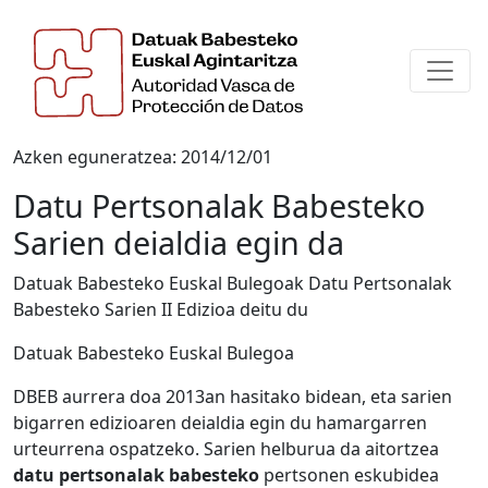
Azken eguneratzea: 2014/12/01
Datu Pertsonalak Babesteko
Sarien deialdia egin da
Datuak Babesteko Euskal Bulegoak Datu Pertsonalak
Babesteko Sarien II Edizioa deitu du
Datuak Babesteko Euskal Bulegoa
DBEB aurrera doa 2013an hasitako bidean, eta sarien
bigarren edizioaren deialdia egin du hamargarren
urteurrena ospatzeko. Sarien helburua da aitortzea
datu pertsonalak babesteko
pertsonen eskubidea