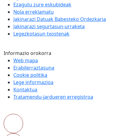
Ezagutu zure eskubideak
Nola erreklamatu
Jakinarazi Datuak Babesteko Ordezkaria
Jakinarazi segurtasun-urraketa
Legezkotasun txostenak
Informazio orokorra
Web mapa
Erabilerraztasuna
Cookie politika
Lege informazioa
Kontaktua
Tratamendu-jardueren erregistroa