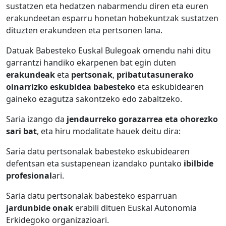
sustatzen eta hedatzen nabarmendu diren eta euren
erakundeetan esparru honetan hobekuntzak sustatzen
dituzten erakundeen eta pertsonen lana.
Datuak Babesteko Euskal Bulegoak omendu nahi ditu
garrantzi handiko ekarpenen bat egin duten
erakundeak
eta
pertsonak
,
pribatutasunerako
oinarrizko eskubidea babesteko
eta eskubidearen
gaineko ezagutza sakontzeko edo zabaltzeko.
Saria izango da
jendaurreko gorazarrea eta ohorezko
sari bat
, eta hiru modalitate hauek deitu dira:
Saria datu pertsonalak babesteko eskubidearen
defentsan eta sustapenean izandako puntako
ibilbide
profesional
ari.
Saria datu pertsonalak babesteko esparruan
jardunbide onak
erabili dituen Euskal Autonomia
Erkidegoko organizazioari.