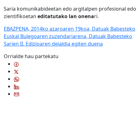
Saria komunikabideetan edo argitalpen profesional edo
zientifikoetan
editatutako lan onena
ri.
EBAZPENA, 2014ko azaroaren 19koa, Datuak Babesteko
Euskal Bulegoaren zuzendariarena, Datuak Babesteko
Sarien II. Edizioaren deialdia egiten duena
Orrialde hau partekatu