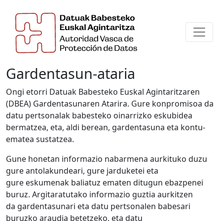
Gardentasun-ataria
Ongi etorri Datuak Babesteko Euskal Agintaritzaren
(DBEA) Gardentasunaren Atarira. Gure konpromisoa da
datu pertsonalak babesteko oinarrizko eskubidea
bermatzea, eta, aldi berean, gardentasuna eta kontu-
ematea sustatzea.
Gune honetan informazio nabarmena aurkituko duzu
gure antolakundeari, gure jarduketei eta
gure eskumenak baliatuz ematen ditugun ebazpenei
buruz. Argitaratutako informazio guztia aurkitzen
da gardentasunari eta datu pertsonalen babesari
buruzko araudia betetzeko, eta datu