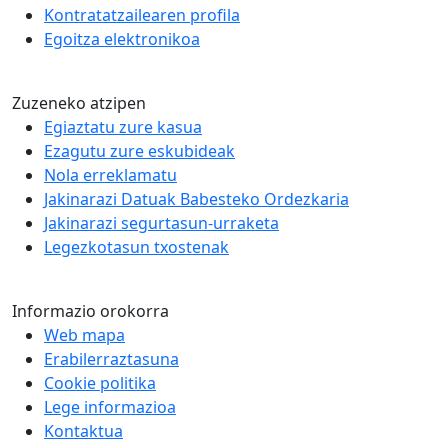
Kontratatzailearen profila
Egoitza elektronikoa
Zuzeneko atzipen
Egiaztatu zure kasua
Ezagutu zure eskubideak
Nola erreklamatu
Jakinarazi Datuak Babesteko Ordezkaria
Jakinarazi segurtasun-urraketa
Legezkotasun txostenak
Informazio orokorra
Web mapa
Erabilerraztasuna
Cookie politika
Lege informazioa
Kontaktua