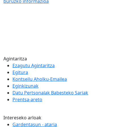
buruzko informazioa
Agintaritza
Ezagutu Agintaritza
Egitura
Kontseilu Aholku-Emailea
Eginkizunak
Datu Pertsonalak Babesteko Sariak
Prentsa-areto
Intereseko arloak
Gardentasun - ataria