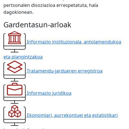
pertsonalen disoziazioa errespetatuta, hala
dagokionean.
Gardentasun-arloak
Informazio instituzionala, antolamendukoa
eta plangintzakoa
Tratamendu-jardueren erregistroa
Informazio juridikoa
Ekonomiari, aurrekontuei eta estatistikari