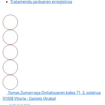
Tratamendu-jardueren erregistroa
Tomas Zumarraga Dohatsuaren kalea 71, 3. solairua
01008 Vitoria - Gasteiz (Araba)