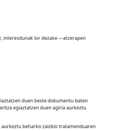
ez, interesdunak lor dezake —atzerapen
egiaztatzen duen beste dokumentu baten
ritza egiaztatzen duen agiria aurkeztu
iak aurkeztu beharko zaizkio tratamenduaren