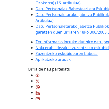
Orokorra) (16. artikulua)
Datu Pertsonalak Babesteari eta Eskubi
Datu Pertsonaletarako Jabetza Publikok
Artikulua)
Datu Pertsonaletarako Jabetza Publikok
garatzen duen urriaren 18ko 308/2005 D
Zer informazio lortuko dut nire datu pe
Nola erabil dezaket zuzentzeko eskubi
Zuzentzeko eskubidearen babesa
Aplikatzeko arauak
Orrialde hau partekatu