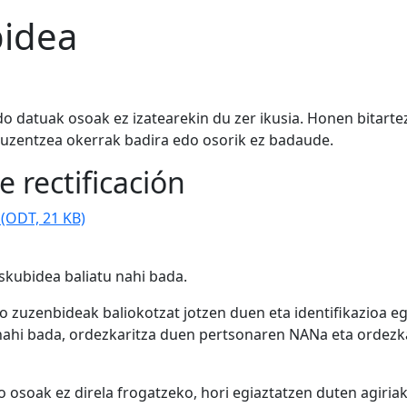
bidea
o datuak osoak ez izatearekin du zer ikusia. Honen bitart
uzentzea okerrak badira edo osorik ez badaude.
e rectificación
a
(ODT, 21 KB)
skubidea baliatu nahi bada.
 zuzenbideak baliokotzat jotzen duen eta identifikazioa 
nahi bada, ordezkaritza duen pertsonaren NANa eta ordezka
do osoak ez direla frogatzeko, hori egiaztatzen duten agir