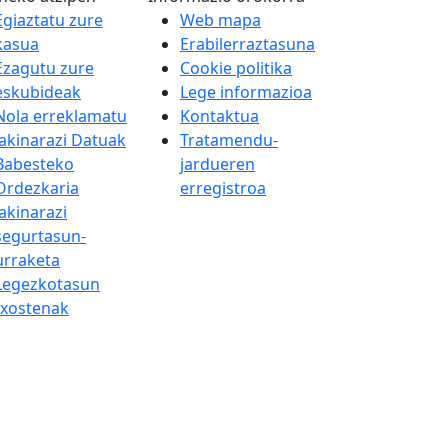
Egiaztatu zure
Web mapa
kasua
Erabilerraztasuna
Ezagutu zure
Cookie politika
eskubideak
Lege informazioa
Nola erreklamatu
Kontaktua
Jakinarazi Datuak
Tratamendu-
Babesteko
jardueren
Ordezkaria
erregistroa
Jakinarazi
segurtasun-
urraketa
Legezkotasun
txostenak