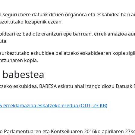
o seguru bere datuak dituen organora eta eskabidea hari 
azoitutako luzapenik ezean.
bideari ez badiote erantzun epe barruan, erreklamazioa a
uta:
rkeztutako eskubidea baliatzeko eskabidearen kopia zigil
ntzunaren kopia.
 babestea
ntzeko eskubidea, BABESA eskatu ahal izango diozu Datuak 
ES erreklamazioa eskatzeko eredua
(ODT, 23 KB)
 Parlamentuaren eta Kontseiluaren 2016ko apirilaren 27k