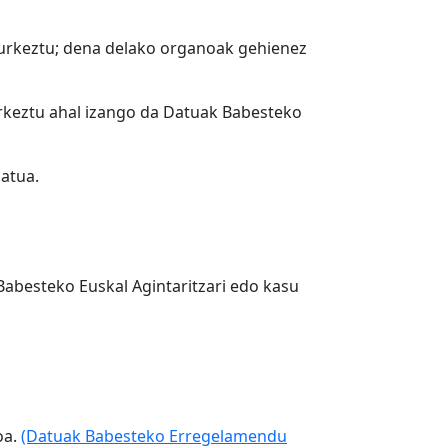
aurkeztu; dena delako organoak gehienez
urkeztu ahal izango da Datuak Babesteko
atua.
Babesteko Euskal Agintaritzari edo kasu
oa.
(Datuak Babesteko Erregelamendu