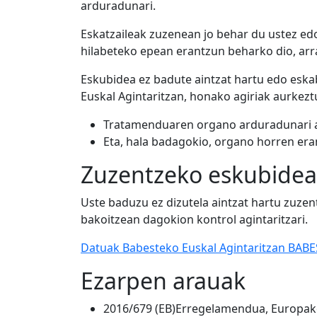
arduradunari.
Eskatzaileak zuzenean jo behar du ustez ed
hilabeteko epean erantzun beharko dio, arr
Eskubidea ez badute aintzat hartu edo eska
Euskal Agintaritzan, honako agiriak aurkezt
Tratamenduaren organo arduradunari au
Eta, hala badagokio, organo horren era
Zuzentzeko eskubidea
Uste baduzu ez dizutela aintzat hartu zuze
bakoitzean dagokion kontrol agintaritzari.
Datuak Babesteko Euskal Agintaritzan BAB
Ezarpen arauak
2016/679 (EB)Erregelamendua, Europako