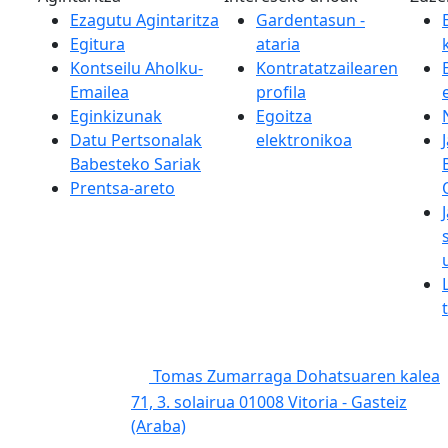
Ezagutu Agintaritza
Gardentasun -
Egitura
ataria
Kontseilu Aholku-
Kontratatzailearen
Emailea
profila
Eginkizunak
Egoitza
Datu Pertsonalak
elektronikoa
Babesteko Sariak
Prentsa-areto
Tomas Zumarraga Dohatsuaren kalea
71, 3. solairua 01008 Vitoria - Gasteiz
(Araba)