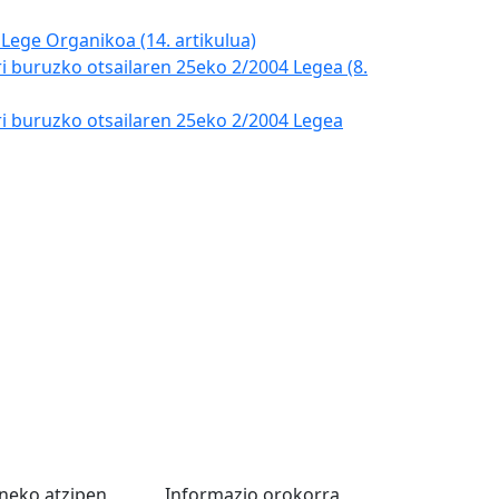
Lege Organikoa (14. artikulua)
i buruzko otsailaren 25eko 2/2004 Legea (8.
ri buruzko otsailaren 25eko 2/2004 Legea
neko atzipen
Informazio orokorra