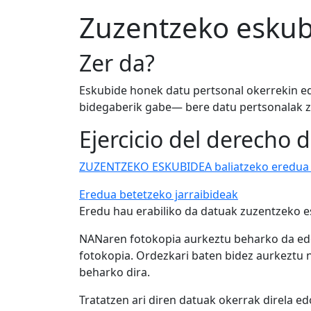
Zuzentzeko esku
Zer da?
Eskubide honek datu pertsonal okerrekin ed
bidegaberik gabe— bere datu pertsonalak z
Ejercicio del derecho d
ZUZENTZEKO ESKUBIDEA baliatzeko eredu
Eredua betetzeko jarraibideak
Eredu hau erabiliko da datuak zuzentzeko e
NANaren fotokopia aurkeztu beharko da edo
fotokopia. Ordezkari baten bidez aurkeztu 
beharko dira.
Tratatzen ari diren datuak okerrak direla e