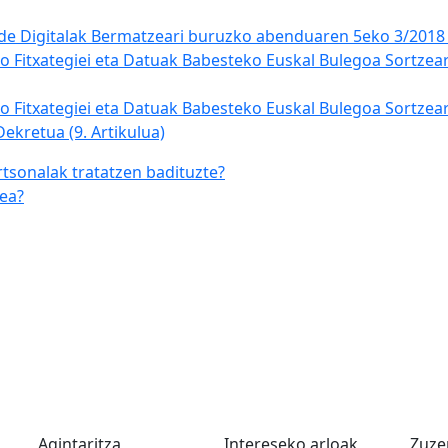
de Digitalak Bermatzeari buruzko abenduaren 5eko 3/2018 
o Fitxategiei eta Datuak Babesteko Euskal Bulegoa Sortzear
o Fitxategiei eta Datuak Babesteko Euskal Bulegoa Sortzea
ekretua (9. Artikulua)
rtsonalak tratatzen badituzte?
dea?
Agintaritza
Intereseko arloak
Zuze